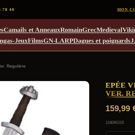
5 78 46
MON C
es
Camails et Anneaux
Romain
Grec
Medieval
Viki
ngas-Jeux
Films
GN-LARP
Dagues et poignards
J
er. Regulière
EPÉE V
VER. R
159,99
116696318