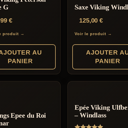
e G
Saxe Viking Windl
,99
€
125,00
€
le produit →
Voir le produit →
AJOUTER AU
AJOUTER A
PANIER
PANIER
Epée Viking Ulfbe
– Windlass
ngs Epee du Roi
nar