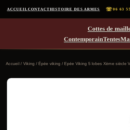
☏
ACCUEIL
CONTACT
HISTOIRE DES ARMES
06 63 5
Cottes de maill
Contemporain
Tentes
Ma
Accueil
/
Viking
/
Épée viking
/ Epée Viking 5 lobes Xème siècle V