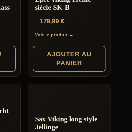
ass
siécle SK-B
179,99
€
Voir le produit →
U
AJOUTER AU
PANIER
rht
Sax Viking long style
Jellinge