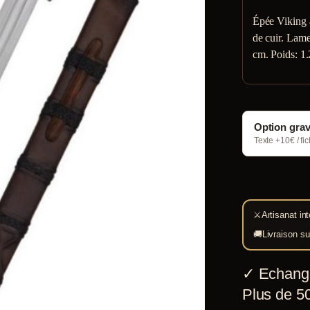
Épée Viking à
de cuir. Lame
cm. Poids: 1.
Option gra
Texte +10€ / fi
⚔
Artisanat int
🚚
Livraison su
✓
Echang
Plus de 50