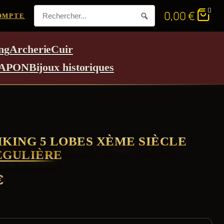
0
0,00
€
OMPTE
ng
Archerie
Cuir
APON
Bijoux historiques
IKING 5 LOBES XÈME SIÈCLE
EGULIÈRE
€