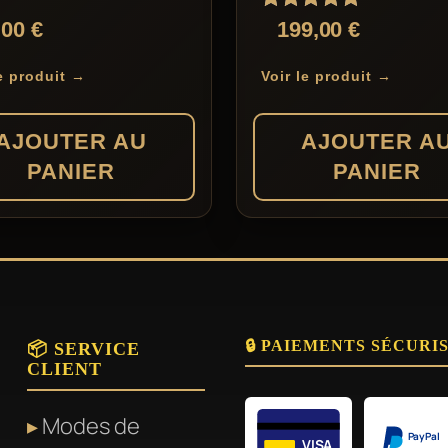
Note
,00
€
199,00
€
5.00
sur 5
le produit →
Voir le produit →
AJOUTER AU
AJOUTER A
PANIER
PANIER
🔒 PAIEMENTS SÉCURI
📦 SERVICE
CLIENT
Modes de
PayPal
VISA