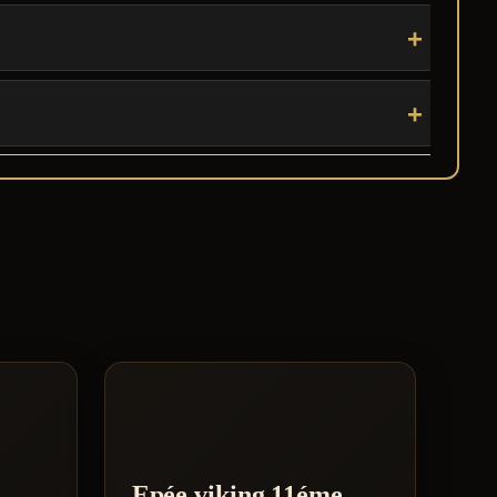
Epée viking 11éme