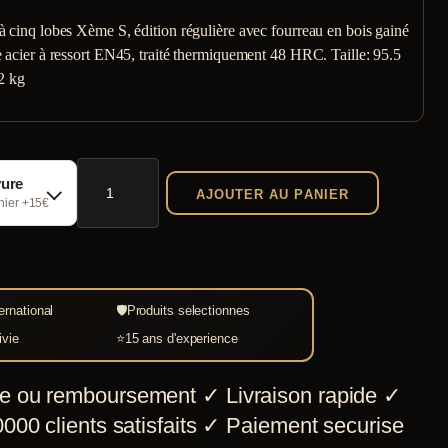
 cinq lobes Xème S, édition régulière avec fourreau en bois gainé
 acier à ressort EN45, traité thermiquement 48 HRC. Taille: 95.5
2 kg
quantité
vure
AJOUTER AU PANIER
de
chier +15€
Epée
Viking
5
ernational
🛡
Produits selectionnes
lobes
ivie
⭐
15 ans d'experience
Xème
siècle
e ou remboursement
✓
Livraison rapide
✓
Ver.
000 clients satisfaits
✓
Paiement securise
Regulière