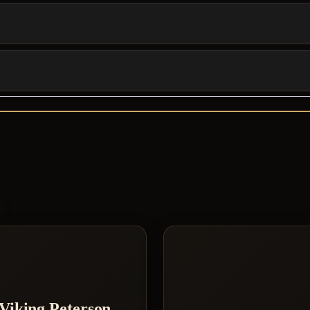
S
Viking Peterson