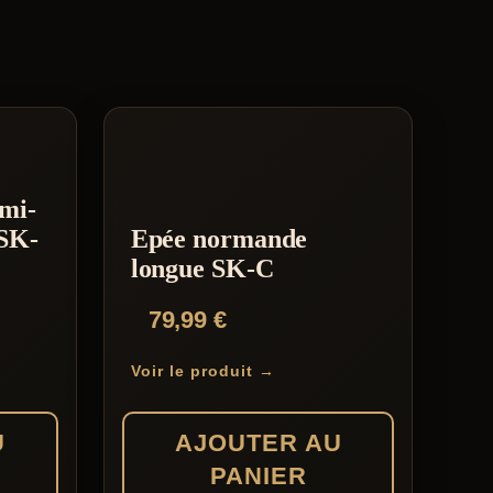
mi-
 SK-
Epée normande
longue SK-C
79,99
€
Voir le produit →
U
AJOUTER AU
PANIER