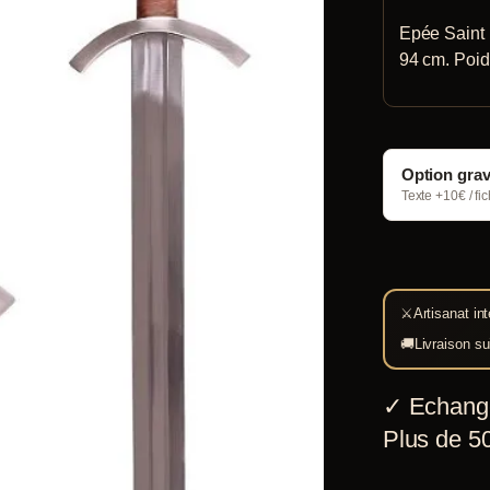
Epée Saint 
94 cm. Poid
Option gra
Texte +10€ / fi
⚔
Artisanat int
🚚
Livraison su
✓
Echang
Plus de 50