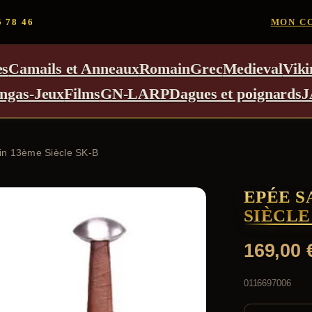
5 78 46
MON C
es
Camails et Anneaux
Romain
Grec
Medieval
Viki
ngas-Jeux
Films
GN-LARP
Dagues et poignards
J
rin 13ème Siècle SK-B
EPÉE S
SIÈCLE
169,00
0116697006