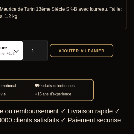
Maurice de Turin 13ème Siècle SK-B avec fourreau. Taille:
s: 1.2 kg
quantité
vure
AJOUTER AU PANIER
de
chier +15€
Epée
Saint
Maurice
ernational
🛡
Produits selectionnes
de
ivie
⭐
15 ans d'experience
Turin
13ème
e ou remboursement
✓
Livraison rapide
✓
Siècle
000 clients satisfaits
✓
Paiement securise
SK-
B