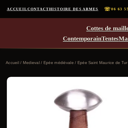
☏
ACCUEIL
CONTACT
HISTOIRE DES ARMES
06 63 5
Cottes de maill
Contemporain
Tentes
Ma
Accueil
/
Medieval
/
Epée médiévale
/ Epée Saint Maurice de Tu