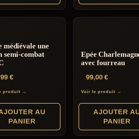
e médiévale une
n semi-combat
Epée Charlemagn
C
avec fourreau
,99
€
99,00
€
le produit →
Voir le produit →
AJOUTER AU
AJOUTER A
PANIER
PANIER