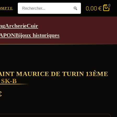
0
0,00
€
OMPTE
ng
Archerie
Cuir
APON
Bijoux historiques
AINT MAURICE DE TURIN 13ÈME
 SK-B
€