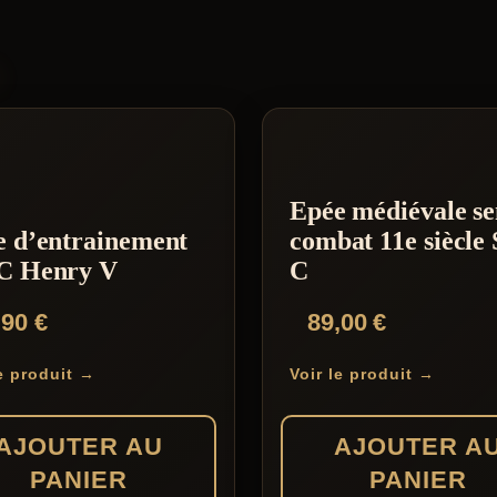
S
Epée médiévale se
e d’entrainement
combat 11e siècle
C Henry V
C
,90
€
89,00
€
le produit →
Voir le produit →
AJOUTER AU
AJOUTER A
PANIER
PANIER