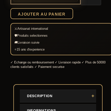
normande
de
combat
AJOUTER AU PANIER
SK-
C
⚔
Artisanat international
🛡
Produits selectionnes
🚚
Livraison suivie
⭐
15 ans d'experience
✓
Echange ou remboursement
✓
Livraison rapide
✓
Plus de 50000
clients satisfaits
✓
Paiement securise
DESCRIPTION
INFORMATIONS