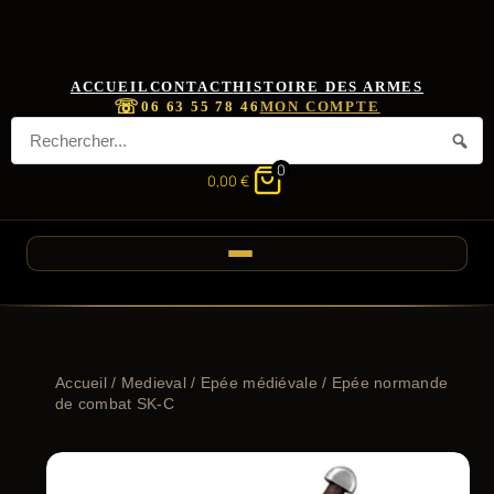
ACCUEIL
CONTACT
HISTOIRE DES ARMES
☏
06 63 55 78 46
MON COMPTE
0
0,00
€
Accueil
/
Medieval
/
Epée médiévale
/ Epée normande
de combat SK-C