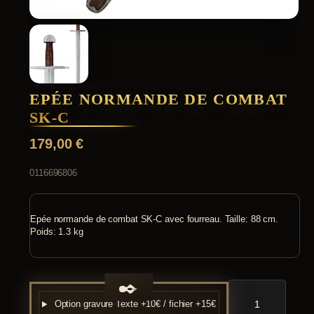
EPÉE NORMANDE DE COMBAT
SK-C
179,00
€
0116696806
Epée normande de combat SK-C avec fourreau. Taille: 88 cm.
Poids: 1.3 kg
quantité
de
Option gravure
Texte +10€ / fichier +15€
Epée