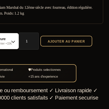
iam Marshal du 12ème siècle avec fourreau, édition régulière.
cm. Poids: 1.2 kg
quantité
vure
AJOUTER AU PANIER
de
chier +15€
Epée
Médiévale
Sire
ernational
🛡
Produits selectionnes
W.Marshal
ivie
⭐
15 ans d'experience
ver.Régulière
e ou remboursement
✓
Livraison rapide
✓
000 clients satisfaits
✓
Paiement securise