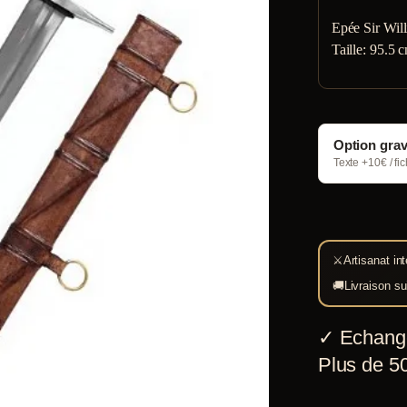
Epée Sir Will
Taille: 95.5 
Option gra
Texte +10€ / fi
⚔
Artisanat int
🚚
Livraison su
✓
Echang
Plus de 50