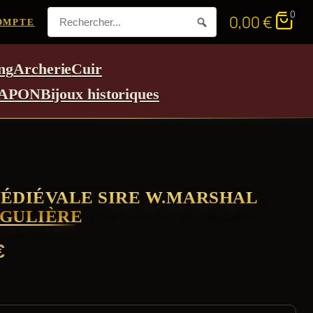
0
0,00
€
OMPTE
ng
Archerie
Cuir
APON
Bijoux historiques
ÉDIÉVALE SIRE W.MARSHAL
ÉGULIÈRE
€