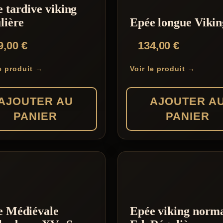
 tardive viking
lière
Epée longue Vikin
9,00
€
134,00
€
le produit →
Voir le produit →
AJOUTER AU
AJOUTER A
PANIER
PANIER
e Médiévale
Epée viking norm