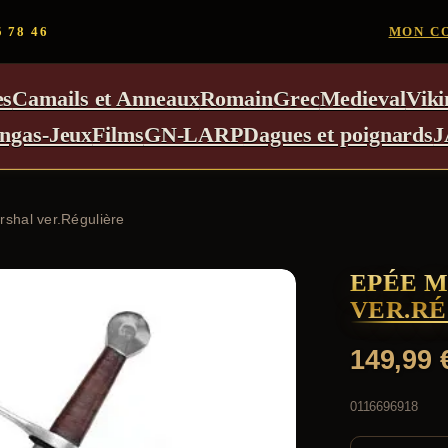
5 78 46
MON C
es
Camails et Anneaux
Romain
Grec
Medieval
Viki
ngas-Jeux
Films
GN-LARP
Dagues et poignards
J
shal ver.Régulière
EPÉE M
VER.R
149,99
0116696918