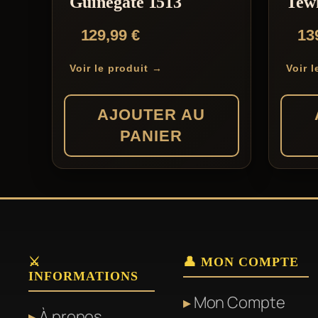
Guinegate 1513
Tew
129,99
€
13
Voir le produit →
Voir 
AJOUTER AU
PANIER
⚔️
👤 MON COMPTE
INFORMATIONS
Mon Compte
À propos