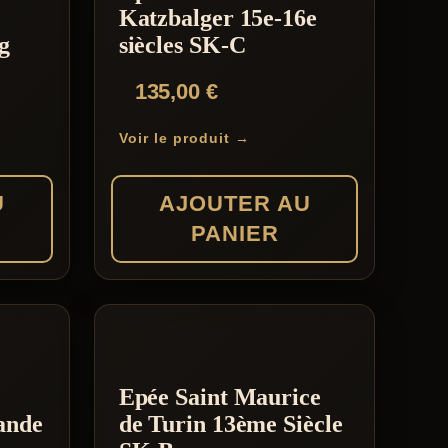
Katzbalger 15e-16e
g
siècles SK-C
135,00
€
Voir le produit →
U
AJOUTER AU
PANIER
Epée Saint Maurice
ande
de Turin 13ème Siècle