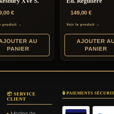
kesbury XVe S.
Ed. Régulière
9,00
€
149,00
€
le produit →
Voir le produit →
AJOUTER AU
AJOUTER A
PANIER
PANIER
🔒 PAIEMENTS SÉCURI
📦 SERVICE
CLIENT
Modes de