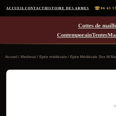
☏
ACCUEIL
CONTACT
HISTOIRE DES ARMES
06 63 5
Cottes de maill
Contemporain
Tentes
Ma
Accueil
/
Medieval
/
Epée médiévale
/ Epée Médiévale Sire W.Mar