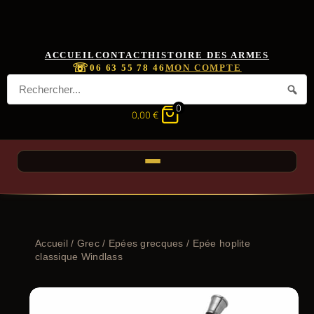
ACCUEIL
CONTACT
HISTOIRE DES ARMES
☏
06 63 55 78 46
MON COMPTE
0
0,00
€
Accueil
/
Grec
/
Epées grecques
/ Epée hoplite
classique Windlass