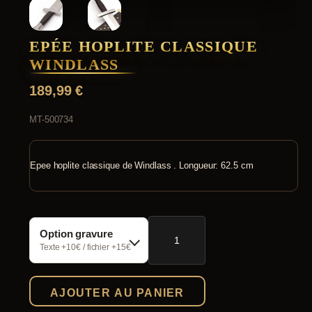
EPÉE HOPLITE CLASSIQUE
WINDLASS
189,99
€
MT-500734
Epee hoplite classique de Windlass . Longueur: 62.5 cm
quantité
Option gravure
de
Epée
Texte +10€ / fichier +15€
hoplite
classique
Windlass
AJOUTER AU PANIER