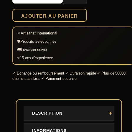
de
boucanier
Condor
AJOUTER AU PANIER
⚔
Artisanat international
🛡
Produits selectionnes
🚚
Livraison suivie
⭐
15 ans d'experience
✓
Echange ou remboursement
✓
Livraison rapide
✓
Plus de 50000
clients satisfaits
✓
Paiement securise
DESCRIPTION
INFORMATIONS