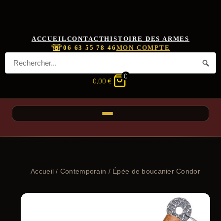
ACCUEIL
CONTACT
HISTOIRE DES ARMES
☏
06 63 55 78 46
MON COMPTE
0
0,00
€
Accueil
/
Contemporain
/ Épée de boucanier Condor