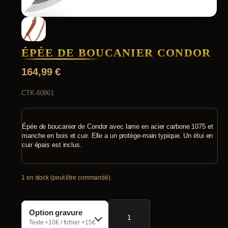
ÉPÉE DE BOUCANIER CONDOR
164,99
€
CTK-60961
Épée de boucanier de Condor avec lame en acier carbone 1075 et
manche en bois et cuir. Elle a un protège-main typique. Un étui en
cuir épais est inclus.
1 en stock (peut être commandé)
quantité
Option gravure
de
Épée
Texte +10€ / fichier +15€