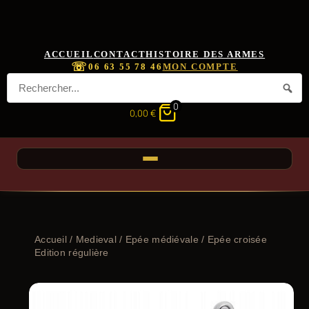
ACCUEIL
CONTACT
HISTOIRE DES ARMES
☏
06 63 55 78 46
MON COMPTE
0
0,00
€
Accueil
/
Medieval
/
Epée médiévale
/ Epée croisée
Edition régulière