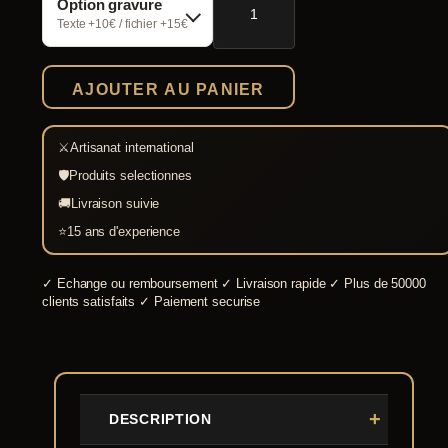
Option gravure
de
Epée
Texte +10€ / fichier +15€
croisée
Edition
régulière
AJOUTER AU PANIER
⚔
Artisanat international
🛡
Produits selectionnes
🚚
Livraison suivie
⭐
15 ans d'experience
✓
Echange ou remboursement
✓
Livraison rapide
✓
Plus de 50000
clients satisfaits
✓
Paiement securise
DESCRIPTION