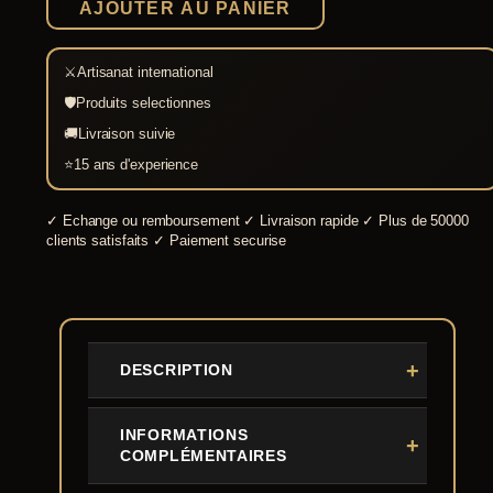
AJOUTER AU PANIER
IIIe-
IIe
siècles
av
⚔
Artisanat international
JC
🛡
Produits selectionnes
🚚
Livraison suivie
⭐
15 ans d'experience
✓
Echange ou remboursement
✓
Livraison rapide
✓
Plus de 50000
clients satisfaits
✓
Paiement securise
DESCRIPTION
INFORMATIONS
COMPLÉMENTAIRES