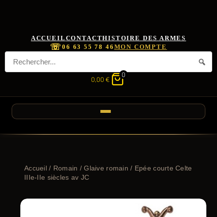
ACCUEIL
CONTACT
HISTOIRE DES ARMES
☏
06 63 55 78 46
MON COMPTE
0
0,00
€
Accueil
/
Romain
/
Glaive romain
/ Epée courte Celte
IIIe-IIe siècles av JC