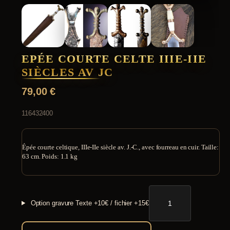
EPÉE COURTE CELTE IIIE-IIE
SIÈCLES AV JC
79,00
€
116432400
Épée courte celtique, IIIe-IIe siècle av. J.-C., avec fourreau en cuir. Taille:
63 cm. Poids: 1.1 kg
quantité
de
Option gravure
Texte +10€ / fichier +15€
Epée
courte
Celte