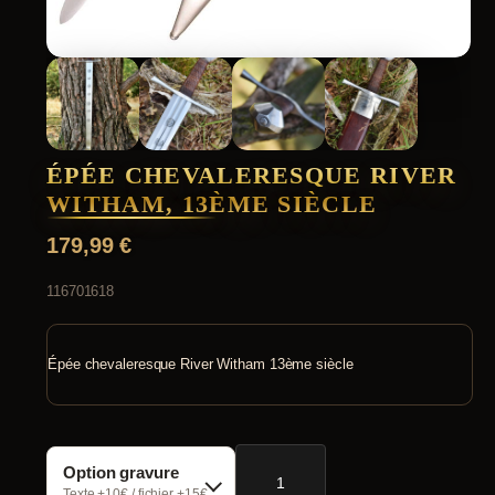
ÉPÉE CHEVALERESQUE RIVER
WITHAM, 13ÈME SIÈCLE
179,99
€
116701618
Épée chevaleresque River Witham 13ème siècle
quantité
Option gravure
de
Épée
Texte +10€ / fichier +15€