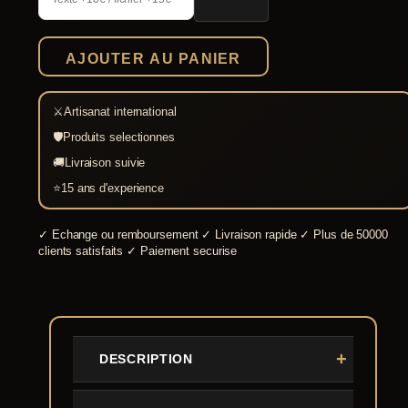
chevaleresque
River
Witham,
AJOUTER AU PANIER
13ème
siècle
⚔
Artisanat international
🛡
Produits selectionnes
🚚
Livraison suivie
⭐
15 ans d'experience
✓
Echange ou remboursement
✓
Livraison rapide
✓
Plus de 50000
clients satisfaits
✓
Paiement securise
DESCRIPTION