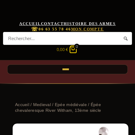
ACCUEIL
CONTACT
HISTOIRE DES ARMES
☏
06 63 55 78 46
MON COMPTE
0
0,00
€
Accueil
/
Medieval
/
Epée médiévale
/ Épée
chevaleresque River Witham, 13ème siècle