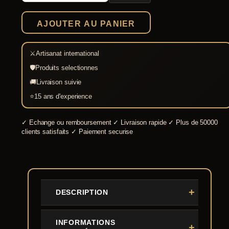
de
combat
AJOUTER AU PANIER
avec
fourreau
SK-
⚔
Artisanat international
B
🛡
Produits selectionnes
🚚
Livraison suivie
⭐
15 ans d'experience
✓
Echange ou remboursement
✓
Livraison rapide
✓
Plus de 50000
clients satisfaits
✓
Paiement securise
DESCRIPTION
INFORMATIONS