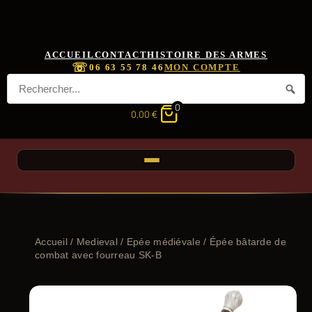
ACCUEIL
CONTACT
HISTOIRE DES ARMES
☏
06 63 55 78 46
MON COMPTE
0
0,00
€
Accueil
/
Medieval
/
Epée médiévale
/ Épée bâtarde de
combat avec fourreau SK-B