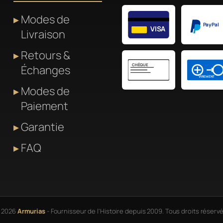
Modes de
PayPal
VISA
Livraison
Retours &
CHÈQUE
Échanges
VIREMENT
Modes de
Paiement
Garantie
FAQ
 2026
Armurias
- Fournisseur de l'Histoire depuis 2009. Tous droits réservé