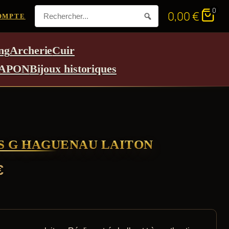
0
0,00
€
OMPTE
ng
Archerie
Cuir
APON
Bijoux historiques
S G HAGUENAU LAITON
€