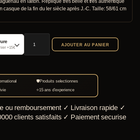
guenau en laiton. Réplique trés belle et très authentique
 casque de la fin du Ier siècle après J.-C. Taille: 58/61 cm
quantité
vure
AJOUTER AU PANIER
de
chier +15€
Coolus
G
Haguenau
ernational
🛡
Produits selectionnes
laiton
ivie
⭐
15 ans d'experience
e ou remboursement
✓
Livraison rapide
✓
000 clients satisfaits
✓
Paiement securise