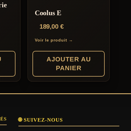
rie
Coolus E
189,00
€
Voir le produit →
U
AJOUTER AU
PANIER
SÉS
🌐 SUIVEZ-NOUS