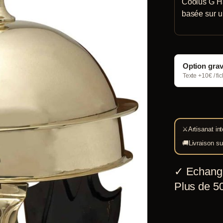
Coolus G Ha
basée sur un
Option gra
Texte +10€ / fi
⚔
Artisanat int
🚚
Livraison su
✓
Echang
Plus de 50