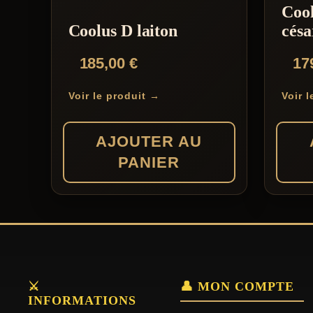
Coo
Coolus D laiton
césa
185,00
€
17
Voir le produit →
Voir 
AJOUTER AU
PANIER
⚔️
👤 MON COMPTE
INFORMATIONS