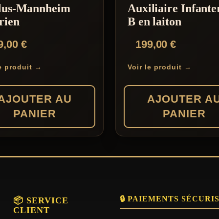
lus-Mannheim
Auxiliaire Infante
rien
B en laiton
9,00
€
199,00
€
le produit →
Voir le produit →
AJOUTER AU
AJOUTER A
PANIER
PANIER
🔒 PAIEMENTS SÉCURI
📦 SERVICE
CLIENT