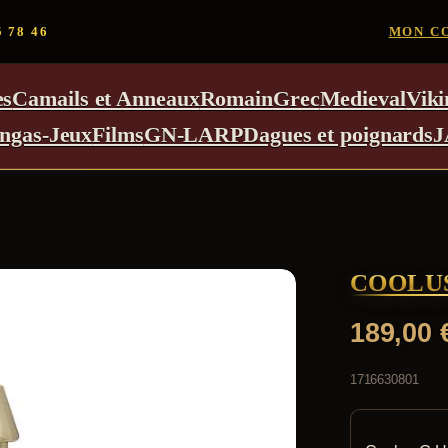
5 78 46
MON C
es
Camails et Anneaux
Romain
Grec
Medieval
Viki
ngas-Jeux
Films
GN-LARP
Dagues et poignards
J
COOLU
189,00
1716630801