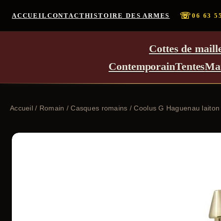
☏
ACCUEIL
CONTACT
HISTOIRE DES ARMES
06 63 5
Cottes de maill
Contemporain
Tentes
Ma
Accueil
/
Romain
/
Casques romains
/ Coolus G Haguenau laiton