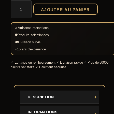
quantité
de
AJOUTER AU PANIER
Ciseaux
médiévaux
fer
forgé
⚔
Artisanat international
18
cm
🛡
Produits selectionnes
🚚
Livraison suivie
⭐
15 ans d'experience
✓
Echange ou remboursement
✓
Livraison rapide
✓
Plus de 50000
clients satisfaits
✓
Paiement securise
DESCRIPTION
INFORMATIONS