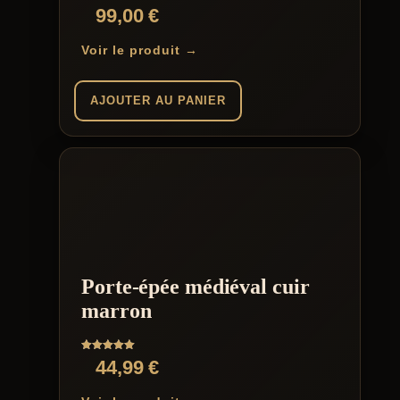
Note
99,00
€
5.00
sur 5
Voir le produit →
AJOUTER AU PANIER
Porte-épée médiéval cuir
marron
Note
44,99
€
5.00
sur 5