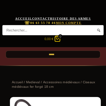
ACCUEIL
CONTACT
HISTOIRE DES ARMES
☏
06 63 55 78 46
MON COMPTE
0
0,00
€
Accueil
/
Medieval
/
Accessoires médiévaux
/ Ciseaux
médiévaux fer forgé 18 cm