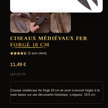
CISEAUX MÉDIÉVAUX FER
FORGÉ 18 CM
(
2
avis client)
Noté
2
4.50
sur 5
11,49
€
basé
sur
notations
client
ULF-CP-70
Ciseaux médiévaux fer forgé 18 cm en acier à ressort forgés à la
main basés sur une découverte historique. Longueur: 18.5 cm