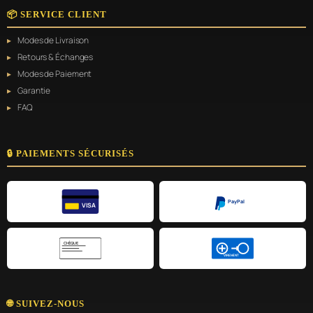
📦 SERVICE CLIENT
Modes de Livraison
Retours & Échanges
Modes de Paiement
Garantie
FAQ
🔒 PAIEMENTS SÉCURISÉS
PayPal
VISA
CHÈQUE
VIREMENT
🌐 SUIVEZ-NOUS