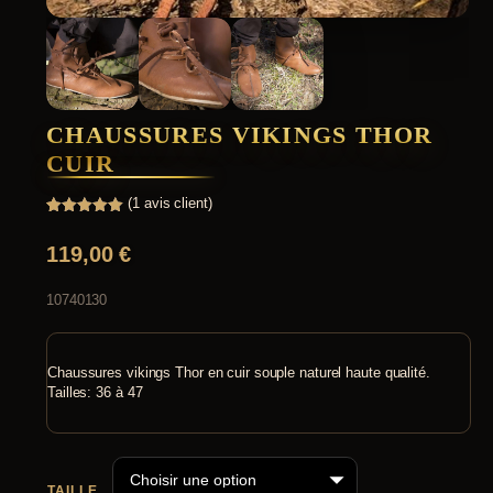
CHAUSSURES VIKINGS THOR
CUIR
(
1
avis client)
Noté
1
5.00
sur 5
119,00
€
basé sur
notation
client
10740130
Chaussures vikings Thor en cuir souple naturel haute qualité.
Tailles: 36 à 47
TAILLE