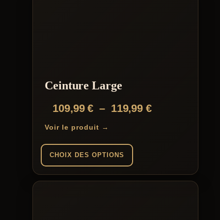
Ceinture Large
Plage
109,99
€
–
119,99
€
de
Voir le produit →
prix :
109,99 €
CHOIX DES OPTIONS
à
Ce
119,99 €
produit
a
plusieurs
variations.