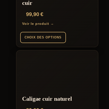
cuir
99,90
€
Voir le produit →
CHOIX DES OPTIONS
Ce
produit
a
plusieurs
variations.
Les
options
peuvent
être
choisies
sur
la
Caligae cuir naturel
page
du