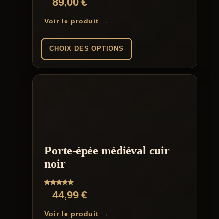
89,00
€
produit
Voir le produit →
CHOIX DES OPTIONS
Ce
produit
a
plusieurs
variations.
Les
options
peuvent
être
Porte-épée médiéval cuir
choisies
sur
noir
la
page
du
Note
44,99
€
produit
5.00
sur 5
Voir le produit →