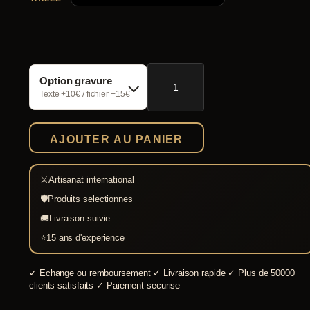
quantité
Option gravure
de
Chaussures
Texte +10€ / fichier +15€
vikings
Thor
cuir
AJOUTER AU PANIER
⚔
Artisanat international
🛡
Produits selectionnes
🚚
Livraison suivie
⭐
15 ans d'experience
✓
Echange ou remboursement
✓
Livraison rapide
✓
Plus de 50000
clients satisfaits
✓
Paiement securise