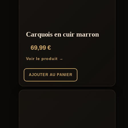
Les
options
peuvent
être
choisies
sur
la
Carquois en cuir marron
page
du
69,99
€
produit
Voir le produit →
AJOUTER AU PANIER