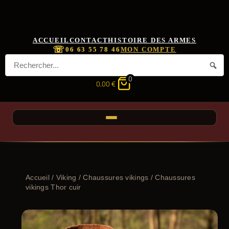
ACCUEIL
CONTACT
HISTOIRE DES ARMES
☏
06 63 55 78 46
MON COMPTE
0
0,00
€
Accueil
/
Viking
/
Chaussures vikings
/ Chaussures
vikings Thor cuir