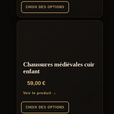
CHOIX DES OPTIONS
Ce
produit
a
plusieurs
variations.
Les
options
peuvent
être
choisies
Chaussures médiévales cuir
sur
la
enfant
page
du
59,00
€
produit
Voir le produit →
CHOIX DES OPTIONS