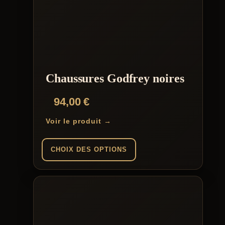
plusieurs
variations.
Les
options
peuvent
être
choisies
sur
la
Chaussures Godfrey noires
page
du
94,00
€
produit
Voir le produit →
CHOIX DES OPTIONS
Ce
produit
a
plusieurs
variations.
Les