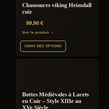
choisies
Chaussures viking Heimdall
sur
la
cuir
page
du
99,90
€
produit
Voir le produit →
CHOIX DES OPTIONS
Ce
produit
a
plusieurs
variations.
Les
options
peuvent
être
Bottes Médiévales à Lacets
choisies
en Cuir – Style XIIIe au
sur
la
XVe Siècle