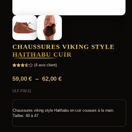
CHAUSSURES VIKING STYLE
HAITHABU CUIR
(
4
avis client)
Noté
4
3.50
P
59,00
€
–
62,00
€
sur 5
basé
l
sur
notations
ULF-FW-11
a
client
g
e
Chaussures viking style Haithabu en cuir cousues à la main.
Tailles: 40 à 47
d
e