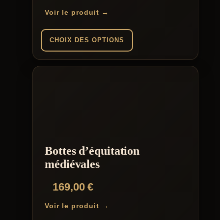
Voir le produit →
CHOIX DES OPTIONS
Ce
produit
a
plusieurs
variations.
Les
options
peuvent
être
choisies
Bottes d’équitation
sur
la
médiévales
page
du
169,00
€
produit
Voir le produit →