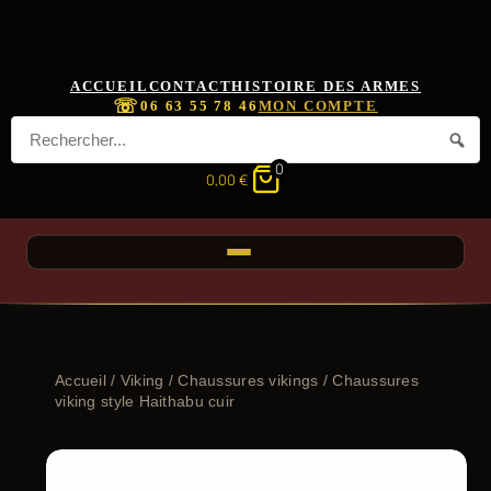
ACCUEIL
CONTACT
HISTOIRE DES ARMES
☏
06 63 55 78 46
MON COMPTE
0
0,00
€
Accueil
/
Viking
/
Chaussures vikings
/ Chaussures
viking style Haithabu cuir