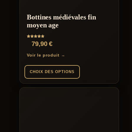
options
peuvent
être
Bottines médiévales fin
choisies
sur
moyen age
la
page
du
Note
79,90
€
produit
5.00
sur 5
Voir le produit →
CHOIX DES OPTIONS
Ce
produit
a
plusieurs
variations.
Les
options
peuvent
être