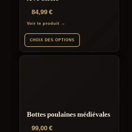
page
du
84,99
€
produit
Voir le produit →
CHOIX DES OPTIONS
Ce
produit
a
plusieurs
variations.
Les
options
peuvent
être
choisies
sur
la
Bottes poulaines médiévales
page
du
99,00
€
produit