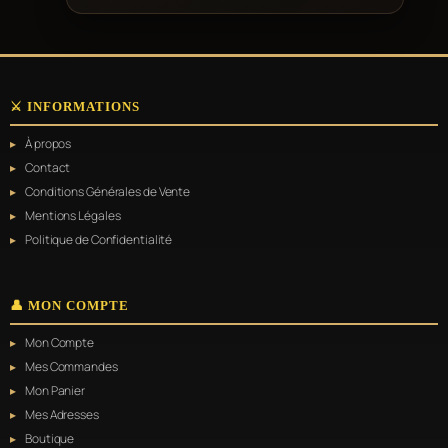
Ce
produit
a
plusieurs
variations.
⚔️ INFORMATIONS
Les
options
À propos
peuvent
être
Contact
choisies
Conditions Générales de Vente
sur
Mentions Légales
la
page
Politique de Confidentialité
du
produit
👤 MON COMPTE
Mon Compte
Mes Commandes
Mon Panier
Mes Adresses
Boutique