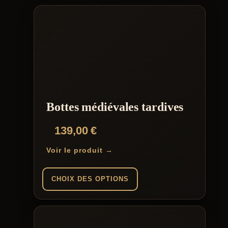
Bottes médiévales tardives
139,00
€
Voir le produit →
CHOIX DES OPTIONS
Ce
produit
a