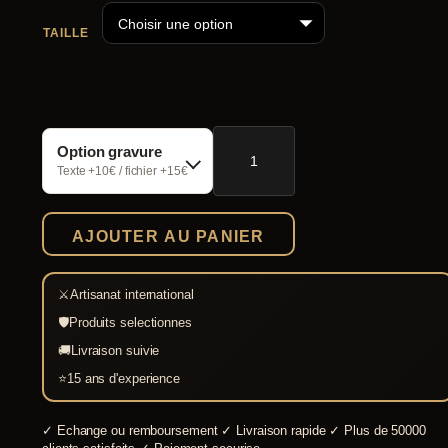
p
TAILLE
r
i
x
quantité
:
Option gravure
de
Chaussures
Texte +10€ / fichier +15€
5
viking
style
9
Haithabu
,
AJOUTER AU PANIER
cuir
0
0
⚔
Artisanat international
🛡
Produits selectionnes
€
🚚
Livraison suivie
à
⭐
15 ans d'experience
6
✓
Echange ou remboursement
✓
Livraison rapide
✓
Plus de 50000
2