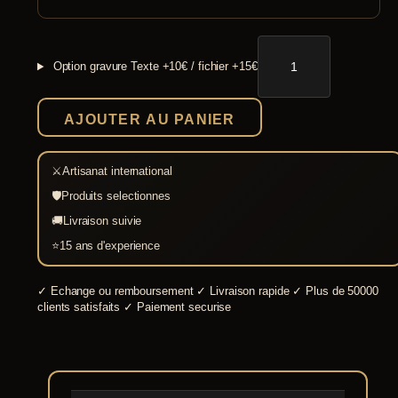
quantité
de
Option gravure
Texte +10€ / fichier +15€
Casque
Prétorien
romain
AJOUTER AU PANIER
⚔
Artisanat international
🛡
Produits selectionnes
🚚
Livraison suivie
⭐
15 ans d'experience
✓
Echange ou remboursement
✓
Livraison rapide
✓
Plus de 50000
clients satisfaits
✓
Paiement securise