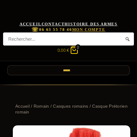
ACCUEIL
CONTACT
HISTOIRE DES ARMES
☏
06 63 55 78 46
MON COMPTE
0
0,00
€
Accueil
/
Romain
/
Casques romains
/ Casque Prétorien
romain