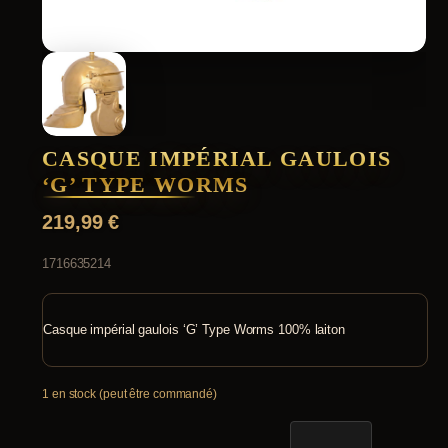
CASQUE IMPÉRIAL GAULOIS
‘G’ TYPE WORMS
219,99
€
1716635214
Casque impérial gaulois ‘G’ Type Worms 100% laiton
1 en stock (peut être commandé)
quantité
de