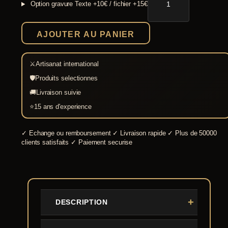
Option gravure
Texte +10€ / fichier +15€
Casque
impérial
gaulois
AJOUTER AU PANIER
'G'
Type
Worms
⚔
Artisanat international
🛡
Produits selectionnes
🚚
Livraison suivie
⭐
15 ans d'experience
✓
Echange ou remboursement
✓
Livraison rapide
✓
Plus de 50000
clients satisfaits
✓
Paiement securise
DESCRIPTION