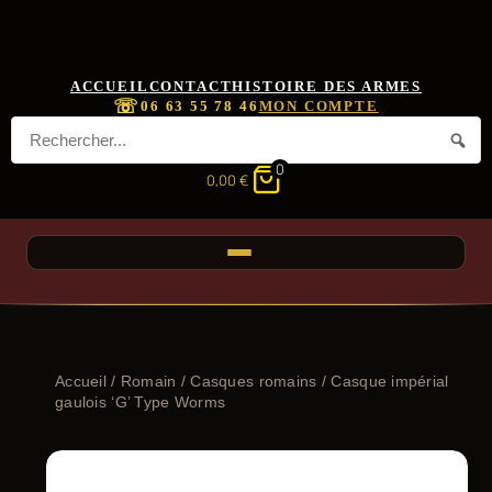
ACCUEIL
CONTACT
HISTOIRE DES ARMES
☏
06 63 55 78 46
MON COMPTE
0
0,00
€
Accueil
/
Romain
/
Casques romains
/ Casque impérial
gaulois ‘G’ Type Worms