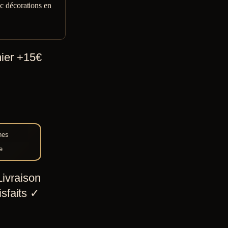
c décorations en
hier +15€
nes
e
ivraison
sfaits
✓