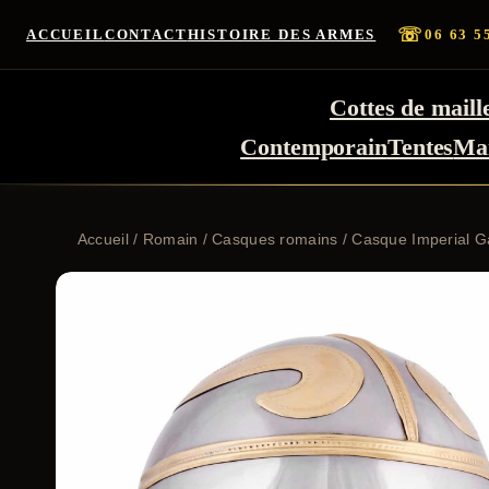
☏
ACCUEIL
CONTACT
HISTOIRE DES ARMES
06 63 5
Cottes de maill
Contemporain
Tentes
Ma
Accueil
/
Romain
/
Casques romains
/ Casque Imperial Ga