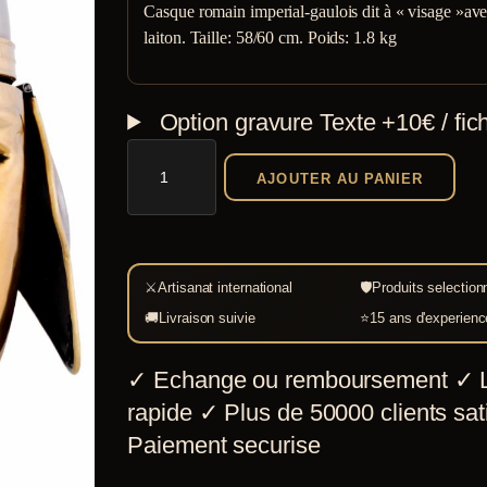
Casque romain imperial-gaulois dit à « visage »ave
laiton. Taille: 58/60 cm. Poids: 1.8 kg
Option gravure
Texte +10€ / fic
quantité
AJOUTER AU PANIER
de
Casque
Imperial
Gaulois
⚔
Artisanat international
🛡
Produits selection
à
🚚
Livraison suivie
⭐
15 ans d'experienc
visage
✓
Echange ou remboursement
✓
L
rapide
✓
Plus de 50000 clients sati
Paiement securise