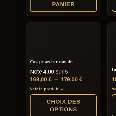
PANIER
Casque archer romain
Im
Note
4.00
sur 5
Plage
169,00
€
–
179,00
€
1
de
Voir le produit →
Vo
prix :
CHOIX DES
169,00 €
OPTIONS
à