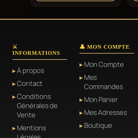
179,00 €
Ce
produit
a
plusieurs
variations.
⚔️
👤 MON COMPTE
INFORMATIONS
Les
Mon Compte
options
À propos
peuvent
Mes
Contact
être
Commandes
choisies
Conditions
Mon Panier
sur
Générales de
Mes Adresses
la
Vente
page
Boutique
Mentions
du
Légales