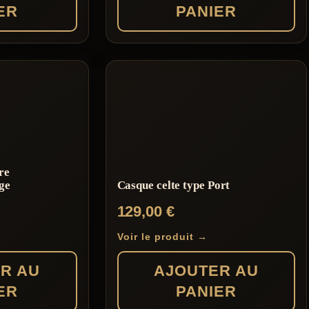
ER
PANIER
re
ge
Casque celte type Port
129,00
€
Voir le produit →
R AU
AJOUTER AU
ER
PANIER