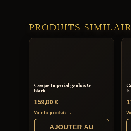
PRODUITS SIMILAI
Casque Imperial gaulois G
Ca
black
E
159,00
€
1
Voir le produit →
Vo
AJOUTER AU