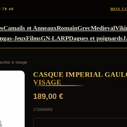
5 78 46
MON C
es
Camails et Anneaux
Romain
Grec
Medieval
Viki
ngas-Jeux
Films
GN-LARP
Dagues et poignards
J
ulois à visage
CASQUE IMPERIAL GAUL
VISAGE
189,00
€
1716604901