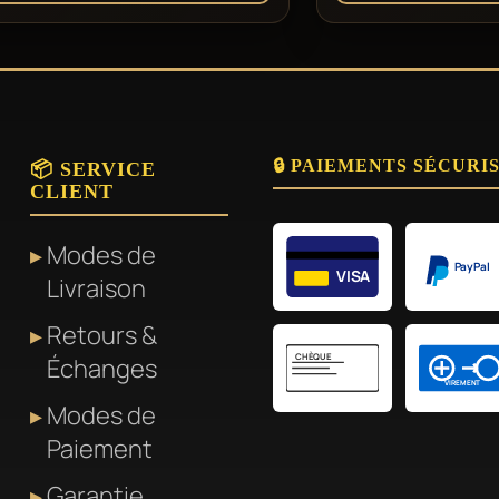
🔒 PAIEMENTS SÉCURI
📦 SERVICE
CLIENT
Modes de
PayPal
VISA
Livraison
Retours &
CHÈQUE
Échanges
VIREMENT
Modes de
Paiement
Garantie