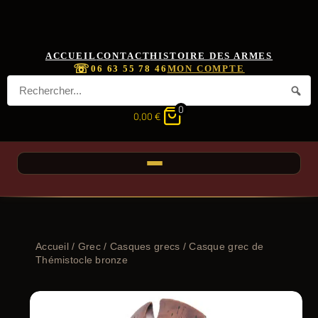
ACCUEIL
CONTACT
HISTOIRE DES ARMES
☏
06 63 55 78 46
MON COMPTE
0
0,00
€
Accueil
/
Grec
/
Casques grecs
/ Casque grec de
Thémistocle bronze