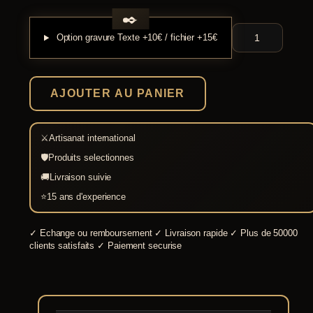
quantité
Option gravure
Texte +10€ / fichier +15€
de
Casque
grec
de
Thémistocle
AJOUTER AU PANIER
bronze
⚔
Artisanat international
🛡
Produits selectionnes
🚚
Livraison suivie
⭐
15 ans d'experience
✓
Echange ou remboursement
✓
Livraison rapide
✓
Plus de 50000
clients satisfaits
✓
Paiement securise