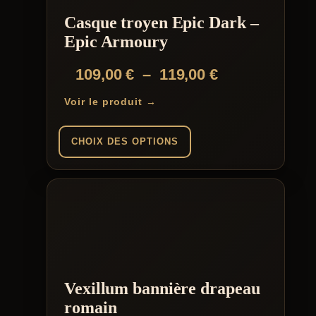
Casque troyen Epic Dark –
Epic Armoury
Plage
109,00
€
–
119,00
€
de
Voir le produit →
prix :
109,00 €
CHOIX DES OPTIONS
à
Ce
119,00 €
produit
a
plusieurs
variations.
Les
options
peuvent
être
Vexillum bannière drapeau
choisies
sur
romain
la