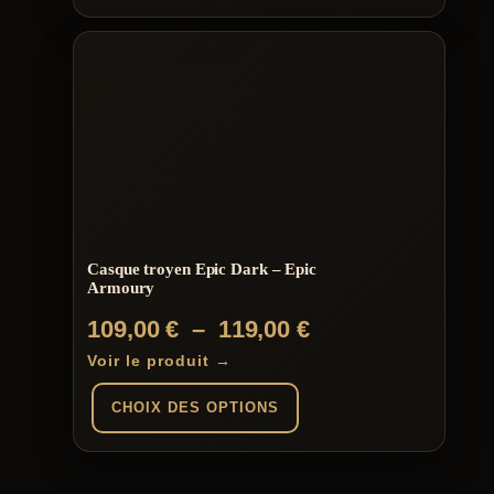
Casque troyen Epic Dark – Epic
Armoury
Plage
109,00
€
–
119,00
€
de
Voir le produit →
prix :
CHOIX DES OPTIONS
109,00 €
à
Ce
produit
119,00 €