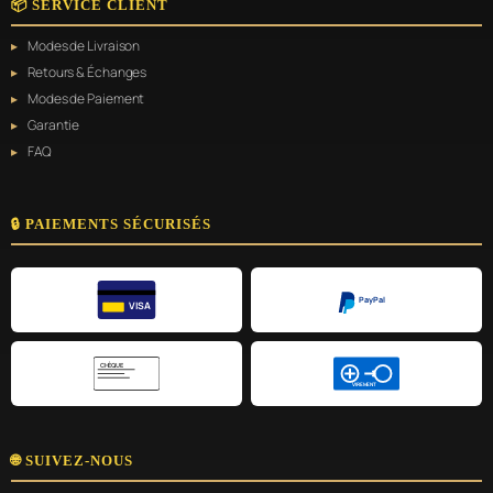
📦 SERVICE CLIENT
Modes de Livraison
Retours & Échanges
Modes de Paiement
Garantie
FAQ
🔒 PAIEMENTS SÉCURISÉS
PayPal
VISA
CHÈQUE
VIREMENT
🌐 SUIVEZ-NOUS