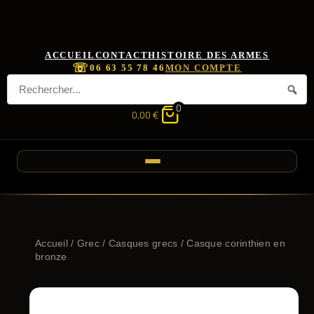
ACCUEIL
CONTACT
HISTOIRE DES ARMES
☏
06 63 55 78 46
MON COMPTE
0
0,00
€
Accueil
/
Grec
/
Casques grecs
/ Casque corinthien en
bronze