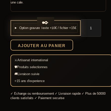
une cale.
quantité
de
Option gravure
Texte +10€ / fichier +15€
Casque
corinthien
en
bronze
AJOUTER AU PANIER
⚔
Artisanat international
🛡
Produits selectionnes
🚚
Livraison suivie
⭐
15 ans d'experience
✓
Echange ou remboursement
✓
Livraison rapide
✓
Plus de 50000
clients satisfaits
✓
Paiement securise