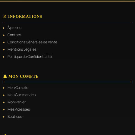
a
plusieurs
variations.
⚔️ INFORMATIONS
Les
options
À propos
peuvent
être
Contact
choisies
Conditions Générales de Vente
sur
Mentions Légales
la
page
Politique de Confidentialité
du
produit
👤 MON COMPTE
Mon Compte
Mes Commandes
Mon Panier
Mes Adresses
Boutique