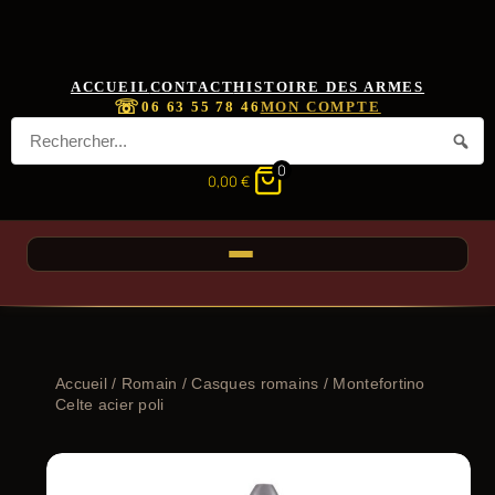
ACCUEIL
CONTACT
HISTOIRE DES ARMES
☏
06 63 55 78 46
MON COMPTE
0
0,00
€
Accueil
/
Romain
/
Casques romains
/ Montefortino
Celte acier poli