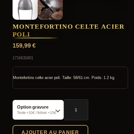
MONTEFORTINO CELTE ACIER
POLI
159,99
€
1716631801
Montefortino celte acier poli. Taille: 58/61 cm. Poids: 1.2 kg
quantité
Option gravure
de
Montefortino
Texte +10€ / fichier +15€
Celte
acier
poli
AJOUTER AU PANIER