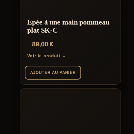
options
peuvent
être
choisies
Epée à une main pommeau
sur
la
plat SK-C
page
du
89,00
€
produit
Voir le produit →
AJOUTER AU PANIER