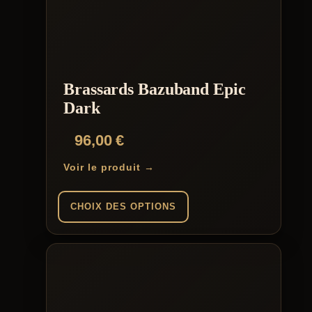
Brassards Bazuband Epic
Dark
96,00
€
Voir le produit →
CHOIX DES OPTIONS
Ce
produit
a
plusieurs
variations.
Les