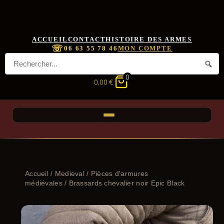
ACCUEIL
CONTACT
HISTOIRE DES ARMES
☏
06 63 55 78 46
MON COMPTE
0
0,00
€
Accueil
/
Medieval
/
Pièces d'armures
médiévales
/ Brassards chevalier noir Epic Black