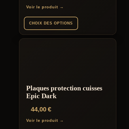
Voir le produit →
CHOIX DES OPTIONS
Ce
produit
a
plusieurs
variations.
Les
options
peuvent
être
choisies
Plaques protection cuisses
sur
la
Epic Dark
page
du
44,00
€
produit
Voir le produit →