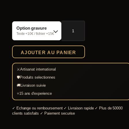
i
x
quantité
:
Option gravure
de
Brassards
Texte +10€ / fichier +15€
2
chevalier
noir
9
Epic
,
AJOUTER AU PANIER
Black
0
0
⚔
Artisanat international
🛡
Produits selectionnes
€
🚚
Livraison suivie
à
⭐
15 ans d'experience
3
✓
Echange ou remboursement
✓
Livraison rapide
✓
Plus de 50000
4
clients satisfaits
✓
Paiement securise
,
0