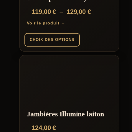
Plage
119,00
€
–
129,00
€
de
Voir le produit →
prix :
119,00 €
CHOIX DES OPTIONS
à
Ce
129,00 €
produit
a
plusieurs
variations.
Les
options
peuvent
être
choisies
sur
la
Jambières Illumine laiton
page
du
124,00
€
produit