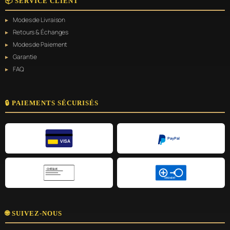
📦 SERVICE CLIENT
Modes de Livraison
Retours & Échanges
Modes de Paiement
Garantie
FAQ
🔒 PAIEMENTS SÉCURISÉS
PayPal
VISA
CHÈQUE
VIREMENT
🌐 SUIVEZ-NOUS