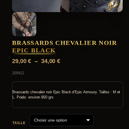
BRASSARDS CHEVALIER NOIR
EPIC BLACK
P
29,00
€
–
34,00
€
l
200412
a
g
e
Brassards chevalier noir Epic Black d’Epic Armoury. Tailles : M et
L. Poids: environ 950 grs
d
e
p
TAILLE
r