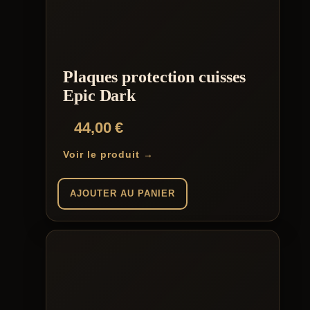
variations.
Les
options
peuvent
être
choisies
Plaques protection cuisses
sur
la
Epic Dark
page
du
44,00
€
produit
Voir le produit →
AJOUTER AU PANIER