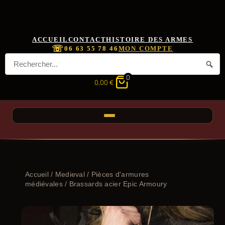
ACCUEIL
CONTACT
HISTOIRE DES ARMES
☏
06 63 55 78 46
MON COMPTE
0
0,00
€
Accueil
/
Medieval
/
Pièces d'armures
médiévales
/ Brassards acier Epic Armoury