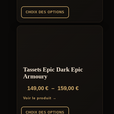
prix :
119,00 €
CHOIX DES OPTIONS
à
Ce
129,00 €
produit
a
plusieurs
variations.
Les
options
peuvent
être
choisies
Tassets Epic Dark Epic
sur
la
Armoury
page
du
Plage
149,00
€
–
159,00
€
produit
de
Voir le produit →
prix :
149,00 €
CHOIX DES OPTIONS