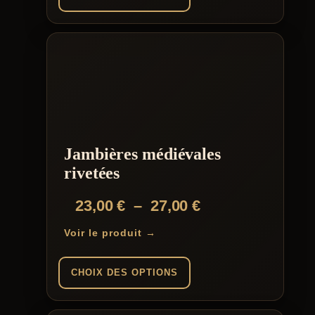
à
Ce
159,00 €
produit
a
plusieurs
variations.
Les
options
peuvent
être
choisies
Jambières médiévales
sur
la
rivetées
page
du
Plage
23,00
€
–
27,00
€
produit
de
Voir le produit →
prix :
23,00 €
CHOIX DES OPTIONS
à
Ce
27,00 €