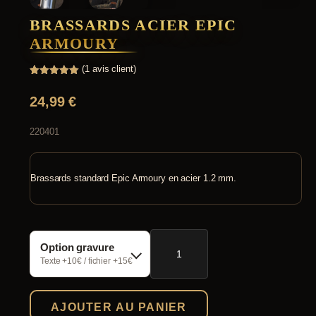
BRASSARDS ACIER EPIC
ARMOURY
(
1
avis client)
Noté
1
5.00
sur 5
24,99
€
basé sur
notation
client
220401
Brassards standard Epic Armoury en acier 1.2 mm.
quantité
Option gravure
de
Brassards
Texte +10€ / fichier +15€
acier
Epic
Armoury
AJOUTER AU PANIER