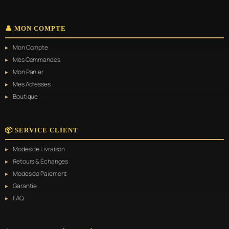
du
produit
👤 MON COMPTE
Mon Compte
Mes Commandes
Mon Panier
Mes Adresses
Boutique
📦 SERVICE CLIENT
Modes de Livraison
Retours & Échanges
Modes de Paiement
Garantie
FAQ