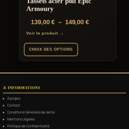
Tassets acier poli Epic
Armoury
Plage
139,00
€
–
149,00
€
de
Voir le produit →
prix :
139,00 €
CHOIX DES OPTIONS
à
Ce
149,00 €
produit
a
plusieurs
variations.
⚔️ INFORMATIONS
Les
options
À propos
peuvent
être
Contact
choisies
Conditions Générales de Vente
sur
Mentions Légales
la
page
Politique de Confidentialité