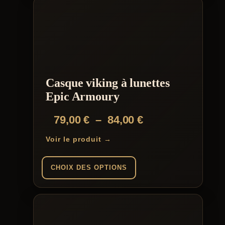
produit
a
plusieurs
variations.
Les
options
peuvent
être
choisies
Casque viking à lunettes
sur
la
Epic Armoury
page
du
Plage
79,00
€
–
84,00
€
produit
de
Voir le produit →
prix :
79,00 €
CHOIX DES OPTIONS
à
Ce
84,00 €
produit
a
plusieurs