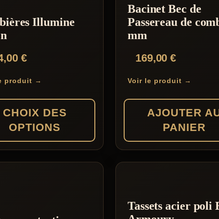
Bacinet Bec de
ières Illumine
Passereau de comb
on
mm
4,00
€
169,00
€
le produit →
Voir le produit →
CHOIX DES
AJOUTER A
OPTIONS
PANIER
rs
Tassets acier poli 
ons.
Armoury