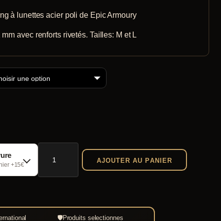
79,00 €
ng à lunettes acier poli de Epic Armoury
à
 mm avec renforts rivetés. Tailles: M et L
84,00 €
quantité
vure
AJOUTER AU PANIER
de
chier +15€
Casque
viking
à
ernational
🛡
Produits selectionnes