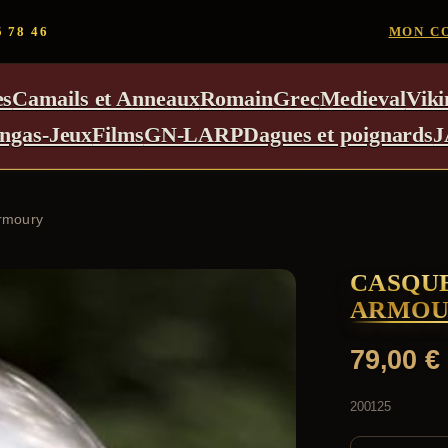
5 78 46
MON C
es
Camails et Anneaux
Romain
Grec
Medieval
Viki
ngas-Jeux
Films
GN-LARP
Dagues et poignards
J
Armoury
CASQUE
ARMOU
79,00
€
200125