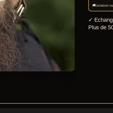
🚚
Livraison su
✓
Echang
Plus de 50