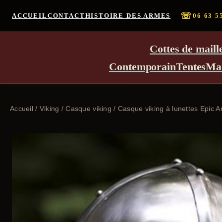
☏
ACCUEIL
CONTACT
HISTOIRE DES ARMES
06 63 5
Cottes de maill
Contemporain
Tentes
Ma
Accueil
/
Viking
/
Casque viking
/ Casque viking à lunettes Epic 