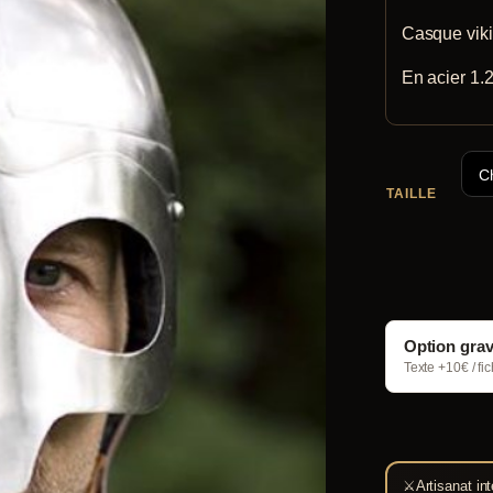
Casque viki
En acier 1.2
TAILLE
Option gra
Texte +10€ / fi
⚔
Artisanat int