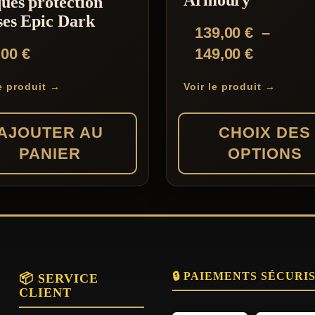
ues protection
ses Epic Dark
139,00
€
–
Plage
,00
€
149,00
€
t
de
le produit →
Voir le produit →
prix :
s
139,00 €
AJOUTER AU
CHOIX DES
à
PANIER
OPTIONS
149,00 €
Ce
produit
a
plusieurs
🔒 PAIEMENTS SÉCURI
variations.
📦 SERVICE
CLIENT
Les