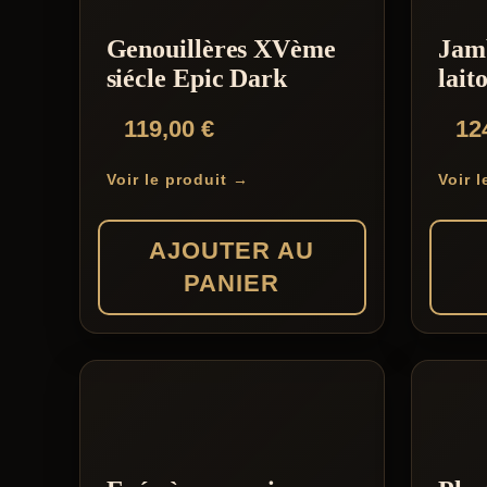
Genouillères XVème
Jamb
siécle Epic Dark
lait
119,00
€
12
Voir le produit →
Voir 
AJOUTER AU
PANIER
Ce
produit
a
plusieu
variati