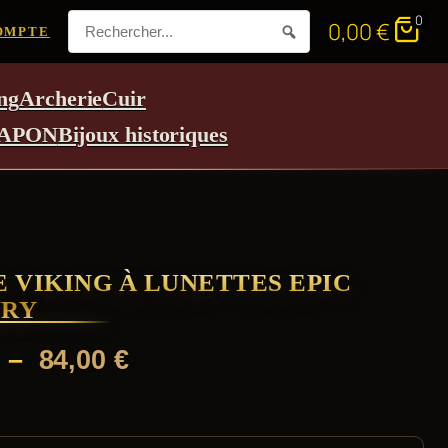
0
0,00
€
OMPTE
ng
Archerie
Cuir
APON
Bijoux historiques
 VIKING À LUNETTES EPIC
RY
Plage
–
84,00
€
de
prix :