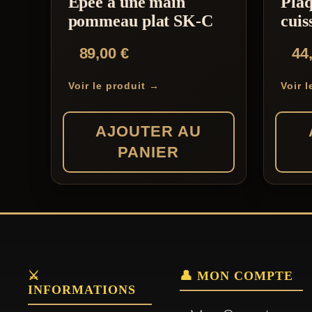
Epée à une main
Plaq
Les
pommeau plat SK-C
cuis
options
89,00
€
44
peuven
être
Voir le produit →
Voir 
choisie
sur
AJOUTER AU
la
PANIER
page
du
produit
⚔️
👤 MON COMPTE
INFORMATIONS