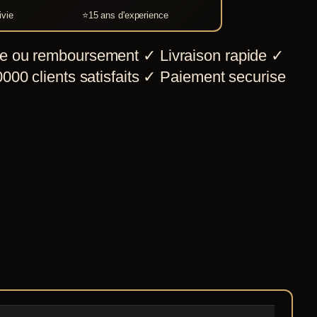
lunettes
ivie
⭐
15 ans d'experience
Epic
Armoury
e ou remboursement
✓
Livraison rapide
✓
000 clients satisfaits
✓
Paiement securise