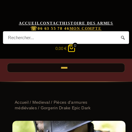
ACCUEIL
CONTACT
HISTOIRE DES ARMES
☏
06 63 55 78 46
MON COMPTE
0
0,00
€
Accueil
/
Medieval
/
Pièces d'armures
médiévales
/ Gorgerin Drake Epic Dark