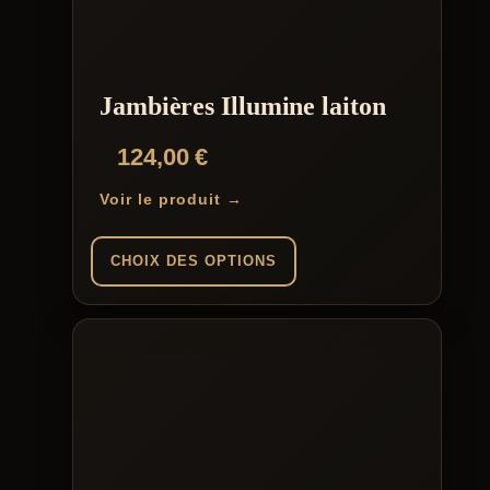
peuvent
être
choisies
sur
la
Jambières Illumine laiton
page
du
124,00
€
produit
Voir le produit →
CHOIX DES OPTIONS
Ce
produit
a
plusieurs
variations.
Les
options
peuvent
être
choisies