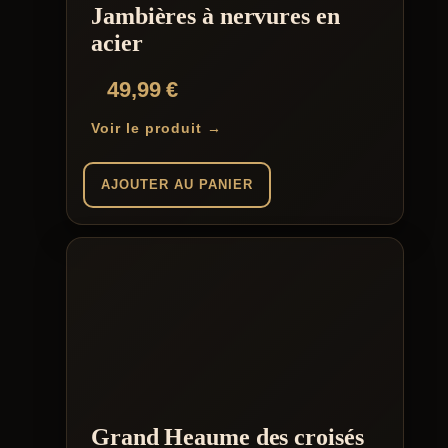
Jambières à nervures en
sur
la
acier
page
du
49,99
€
produit
Voir le produit →
AJOUTER AU PANIER
Grand Heaume des croisés