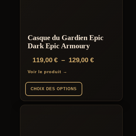
Casque du Gardien Epic
Dark Epic Armoury
Plage
119,00
€
–
129,00
€
de
Voir le produit →
prix :
119,00 €
CHOIX DES OPTIONS
à
Ce
129,00 €
produit
a
plusieurs
variations.
Les
options