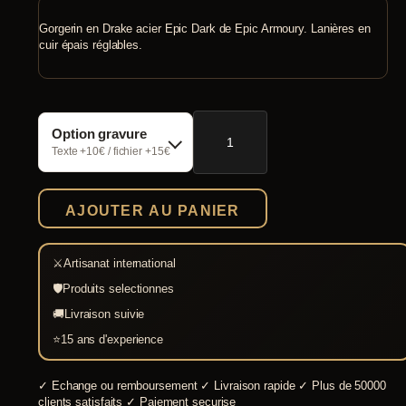
Gorgerin en Drake acier Epic Dark de Epic Armoury. Lanières en
cuir épais réglables.
quantité
Option gravure
de
Gorgerin
Texte +10€ / fichier +15€
Drake
Epic
Dark
AJOUTER AU PANIER
⚔
Artisanat international
🛡
Produits selectionnes
🚚
Livraison suivie
⭐
15 ans d'experience
✓
Echange ou remboursement
✓
Livraison rapide
✓
Plus de 50000
clients satisfaits
✓
Paiement securise