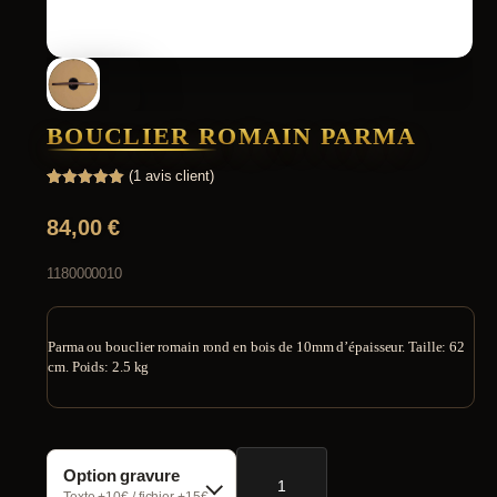
BOUCLIER ROMAIN PARMA
(
1
avis client)
Noté
1
5.00
sur 5
84,00
€
basé sur
notation
client
1180000010
Parma ou bouclier romain rond en bois de 10mm d’épaisseur. Taille: 62
cm. Poids: 2.5 kg
quantité
Option gravure
de
Bouclier