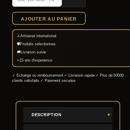
Texte +10€ / fichier +15€
romain
Parma
AJOUTER AU PANIER
⚔
Artisanat international
🛡
Produits selectionnes
🚚
Livraison suivie
⭐
15 ans d'experience
✓
Echange ou remboursement
✓
Livraison rapide
✓
Plus de 50000
clients satisfaits
✓
Paiement securise
DESCRIPTION