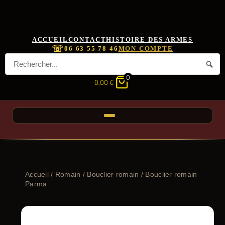
ACCUEIL
CONTACT
HISTOIRE DES ARMES
☏
06 63 55 78 46
MON COMPTE
0
0,00
€
Accueil
/
Romain
/
Bouclier romain
/ Bouclier romain
Parma