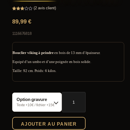
(
2
avis client)
Noté
2
3.00
89,99
€
sur 5
basé
sur
notations
1116676818
client
Bouclier viking à peindre
en bois de 13 mm d’épaisseur.
Equipé d’un umbo et d’une poignée en bois solide.
Taille: 92 cm. Poids: 6 kilos.
quantité
Option gravure
de
Bouclier
Texte +10€ / fichier +15€
viking
à
peindre
AJOUTER AU PANIER