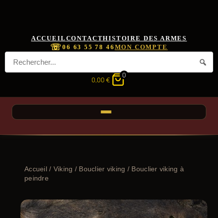
ACCUEIL
CONTACT
HISTOIRE DES ARMES
☏
06 63 55 78 46
MON COMPTE
0
0,00
€
Accueil
/
Viking
/
Bouclier viking
/ Bouclier viking à
peindre