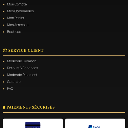
Mon Compte
Mes Commandes
Mon Panier
Mes Adresses
Boutique
📦 SERVICE CLIENT
Modes de Livraison
Retours & Échanges
Modes de Paiement
Garantie
FAQ
🔒 PAIEMENTS SÉCURISÉS
PayPal