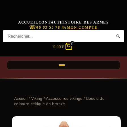
ACCUEIL
CONTACT
HISTOIRE DES ARMES
☏
06 63 55 78 46
MON COMPTE
0
0,00
€
Accueil
/
Viking
/
Accessoires vikings
/ Boucle de
ceinture celtique en bronze