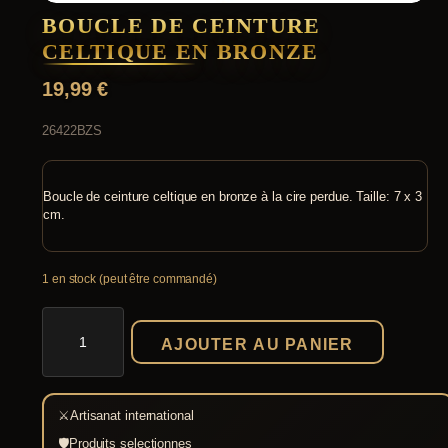
BOUCLE DE CEINTURE
CELTIQUE EN BRONZE
19,99
€
26422BZS
Boucle de ceinture celtique en bronze à la cire perdue. Taille: 7 x 3
cm.
1 en stock (peut être commandé)
quantité
de
AJOUTER AU PANIER
Boucle
de
ceinture
celtique
⚔
Artisanat international
en
bronze
🛡
Produits selectionnes