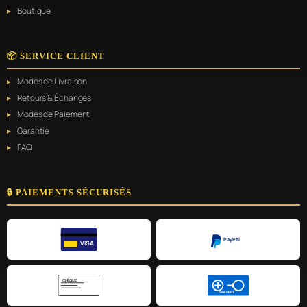
Boutique
📦 SERVICE CLIENT
Modes de Livraison
Retours & Échanges
Modes de Paiement
Garantie
FAQ
🔒 PAIEMENTS SÉCURISÉS
PayPal
VISA
CHÈQUE
VIREMENT