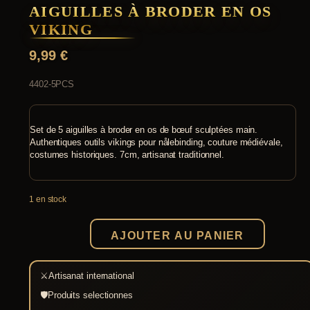
AIGUILLES À BRODER EN OS
VIKING
9,99
€
4402-5PCS
Set de 5 aiguilles à broder en os de bœuf sculptées main.
Authentiques outils vikings pour nålebinding, couture médiévale,
costumes historiques. 7cm, artisanat traditionnel.
1 en stock
AJOUTER AU PANIER
quantité
de
Aiguilles
⚔
Artisanat international
à
Broder
🛡
Produits selectionnes
en