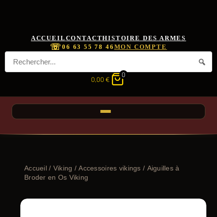
ACCUEIL
CONTACT
HISTOIRE DES ARMES
☏
06 63 55 78 46
MON COMPTE
0
0,00
€
Accueil
/
Viking
/
Accessoires vikings
/ Aiguilles à
Broder en Os Viking