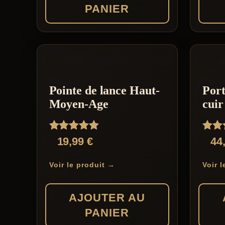
PANIER
Pointe de lance Haut-
Port
Moyen-Age
cui
Note
Note
19,99
€
44
5.00
5.00
sur 5
sur 
Voir le produit →
Voir 
AJOUTER AU
PANIER