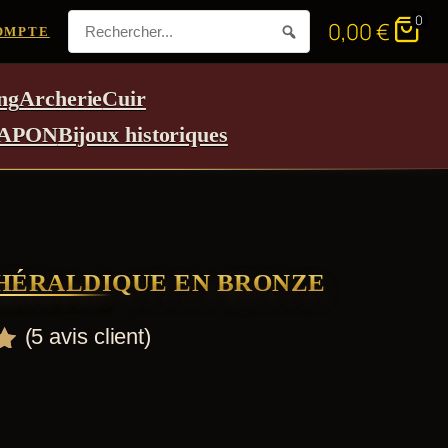
0
0,00
€
OMPTE
ng
Archerie
Cuir
APON
Bijoux historiques
HÉRALDIQUE EN BRONZE
(
5
avis client)
r