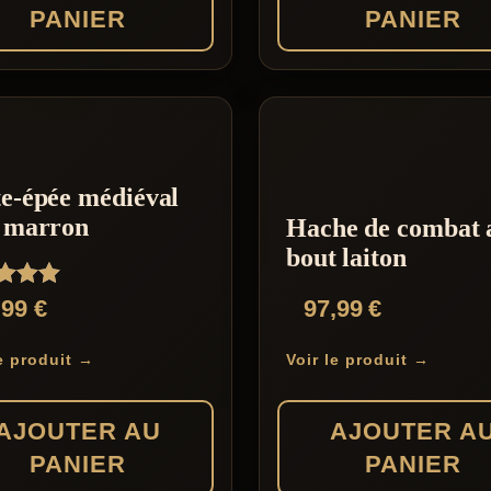
PANIER
PANIER
e-épée médiéval
r marron
Hache de combat 
bout laiton
,99
€
97,99
€
5
le produit →
Voir le produit →
AJOUTER AU
AJOUTER A
PANIER
PANIER