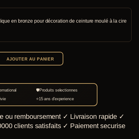
dique en bronze pour décoration de ceinture moulé à la cire
AJOUTER AU PANIER
e
ernational
🛡
Produits selectionnes
ivie
⭐
15 ans d'experience
e ou remboursement
✓
Livraison rapide
✓
000 clients satisfaits
✓
Paiement securise