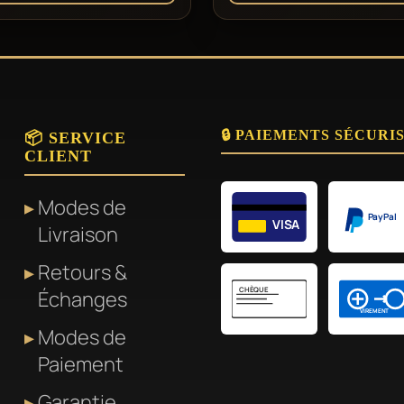
🔒 PAIEMENTS SÉCURI
📦 SERVICE
CLIENT
Modes de
PayPal
VISA
Livraison
Retours &
CHÈQUE
Échanges
VIREMENT
Modes de
Paiement
Garantie