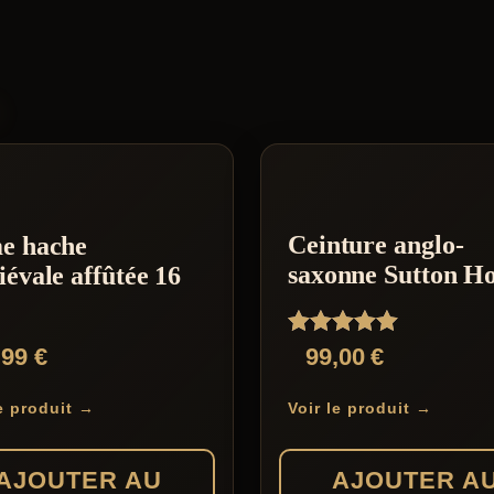
S
Ceinture anglo-
e hache
saxonne Sutton H
évale affûtée 16
Note
,99
€
99,00
€
5.00
sur 5
le produit →
Voir le produit →
AJOUTER AU
AJOUTER A