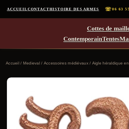
☏
ACCUEIL
CONTACT
HISTOIRE DES ARMES
06 63 5
Cottes de maill
Contemporain
Tentes
Ma
Accueil
/
Medieval
/
Accessoires médiévaux
/ Aigle héraldique e