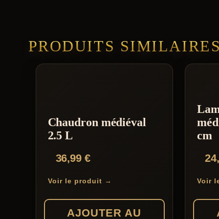
PRODUITS SIMILAIRE
Lam
Chaudron médiéval
médi
2.5 L
cm
36,99
€
24
Voir le produit →
Voir 
AJOUTER AU