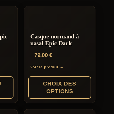
pic
Casque normand à
nasal Epic Dark
79,00
€
Voir le produit →
U
CHOIX DES
OPTIONS
Ce
produit