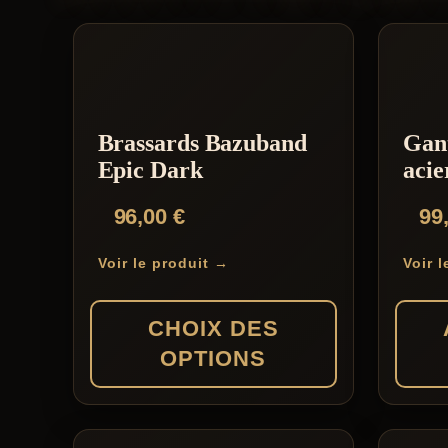
Brassards Bazuband
Gan
Epic Dark
acie
96,00
€
99
Voir le produit →
Voir 
CHOIX DES
OPTIONS
Ce
produit