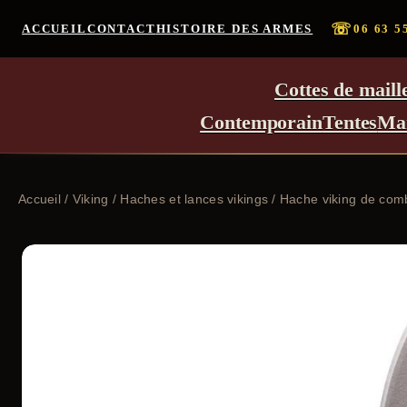
☏
ACCUEIL
CONTACT
HISTOIRE DES ARMES
06 63 5
Cottes de maill
Contemporain
Tentes
Ma
Accueil
/
Viking
/
Haches et lances vikings
/ Hache viking de com