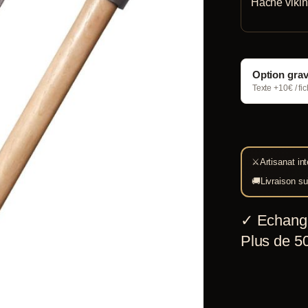
Hache vikin
Option gra
Texte +10€ / fi
⚔
Artisanat int
🚚
Livraison su
✓
Echang
Plus de 50