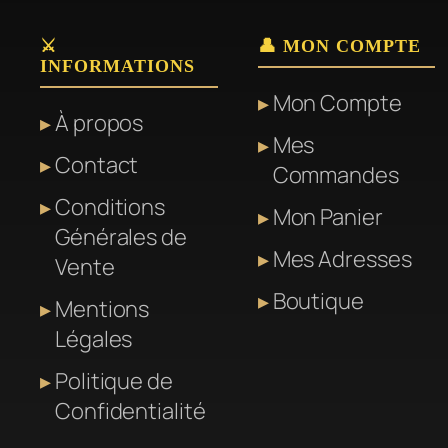
plusieurs
variations.
⚔️
👤 MON COMPTE
INFORMATIONS
Les
Mon Compte
options
À propos
peuvent
Mes
Contact
être
Commandes
choisies
Conditions
Mon Panier
sur
Générales de
Mes Adresses
la
Vente
page
Boutique
Mentions
du
Légales
produit
Politique de
Confidentialité