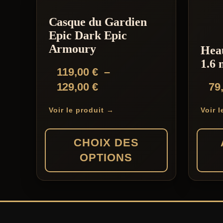
a
Casque du Gardien
plusieurs
Epic Dark Epic
variations.
Armoury
Hea
Les
1.6
119,00
€
–
options
Plage
129,00
€
79
peuvent
de
être
Voir le produit →
Voir 
prix :
choisies
119,00 €
sur
CHOIX DES
à
la
OPTIONS
129,00 €
page
du
Ce
produit
produit
a