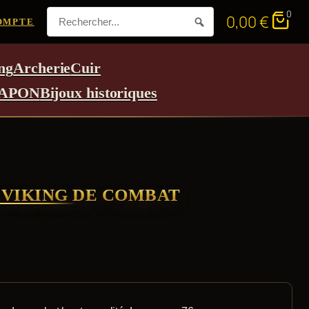
0
0,00
€
OMPTE
ng
Archerie
Cuir
APON
Bijoux historiques
VIKING DE COMBAT