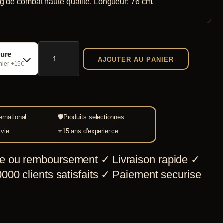
g de combat haute qualité. Longueur: 76 cm.
quantité
vure
AJOUTER AU PANIER
de
chier +15€
Hache
viking
de
ernational
🛡
Produits selectionnes
combat
ivie
⭐
15 ans d'experience
e ou remboursement
✓
Livraison rapide
✓
000 clients satisfaits
✓
Paiement securise