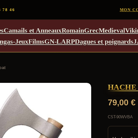
5 78 46
MON C
es
Camails et Anneaux
Romain
Grec
Medieval
Viki
ngas-Jeux
Films
GN-LARP
Dagues et poignards
J
bat
HACHE 
79,00
€
CST-90WVBA