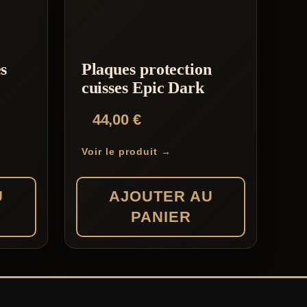
a
plusieurs
variations.
s
Plaques protection
Les
cuisses Epic Dark
options
44,00
€
peuvent
être
Voir le produit →
choisies
sur
U
AJOUTER AU
la
PANIER
page
du
produit