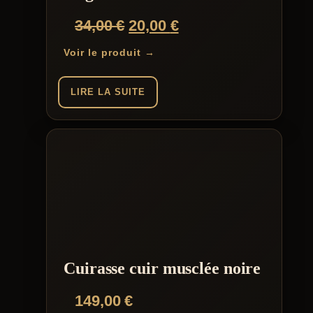
Le
Le
34,00
€
20,00
€
prix
prix
Voir le produit →
initial
actuel
était :
est :
LIRE LA SUITE
34,00 €.
20,00 €.
Cuirasse cuir musclée noire
149,00
€