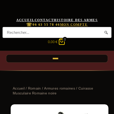
ACCUEIL
CONTACT
HISTOIRE DES ARMES
☏
06 63 55 78 46
MON COMPTE
0
0,00
€
Accueil
/
Romain
/
Armures romaines
/ Cuirasse
Musculaire Romaine noire