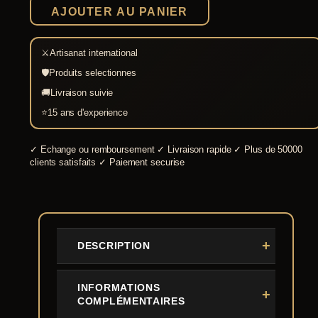
noire
AJOUTER AU PANIER
⚔
Artisanat international
🛡
Produits selectionnes
🚚
Livraison suivie
⭐
15 ans d'experience
✓
Echange ou remboursement
✓
Livraison rapide
✓
Plus de 50000
clients satisfaits
✓
Paiement securise
DESCRIPTION
INFORMATIONS
COMPLÉMENTAIRES