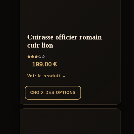
Cuirasse officier romain
cuir lion
Note
199,00
€
3.00
sur 5
Voir le produit →
CHOIX DES OPTIONS
Ce
produit
a
plusieurs
variations.
Les