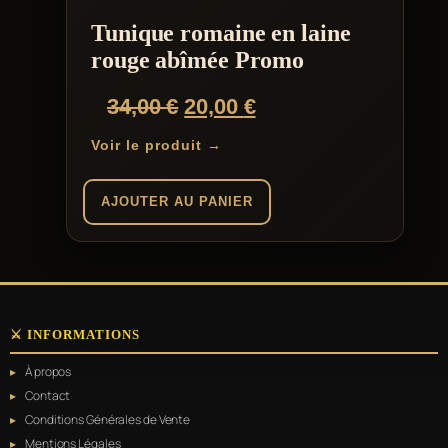
Tunique romaine en laine
rouge abîmée Promo
Le
Le
34,00
€
20,00
€
prix
prix
Voir le produit →
initial
actuel
était :
est :
AJOUTER AU PANIER
34,00 €.
20,00 €.
⚔️ INFORMATIONS
À propos
Contact
Conditions Générales de Vente
Mentions Légales