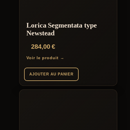
options
peuvent
être
choisies
Lorica Segmentata type
sur
la
Newstead
page
du
284,00
€
produit
Voir le produit →
AJOUTER AU PANIER