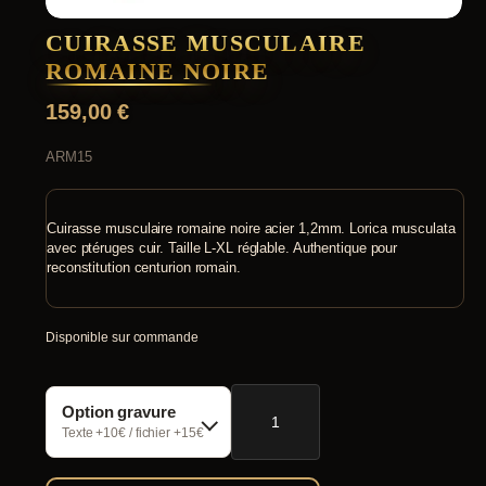
CUIRASSE MUSCULAIRE
ROMAINE NOIRE
159,00
€
ARM15
Cuirasse musculaire romaine noire acier 1,2mm. Lorica musculata
avec ptéruges cuir. Taille L-XL réglable. Authentique pour
reconstitution centurion romain.
Disponible sur commande
quantité
Option gravure
de
Cuirasse
Texte +10€ / fichier +15€
Musculaire
Romaine