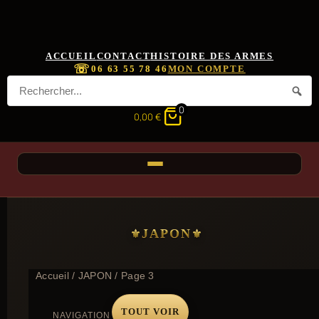
ACCUEIL
CONTACT
HISTOIRE DES ARMES
☏
06 63 55 78 46
MON COMPTE
0
0,00
€
JAPON
Accueil
/
JAPON
/ Page 3
TOUT VOIR
NAVIGATION