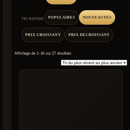
POPULAIRES
NOUVEAUTES
TRI RAPIDE
PRIX CROISSANT
PRIX DECROISSANT
Trié
Affichage de 1–16 sur 27 résultats
du
plus
récent
au
plus
ancien