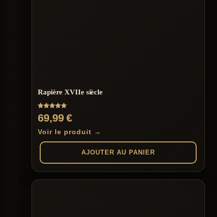
Rapière XVIIe siècle
Note
69,99
€
5.00
sur 5
Voir le produit →
AJOUTER AU PANIER