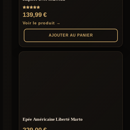
Note
139,99
€
5.00
sur 5
Voir le produit →
AJOUTER AU PANIER
Epée Américaine Liberté Marto
229,00
€