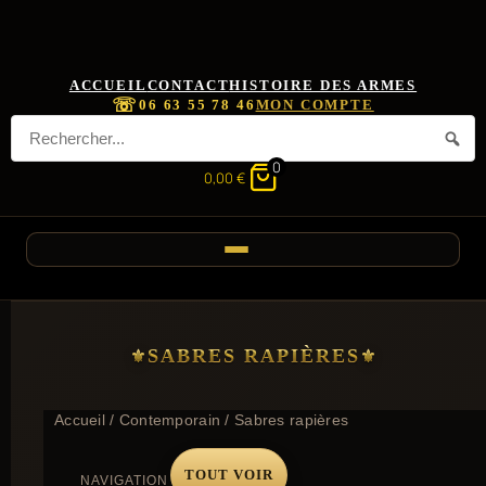
ACCUEIL
CONTACT
HISTOIRE DES ARMES
☏
06 63 55 78 46
MON COMPTE
0
0,00
€
SABRES RAPIÈRES
Accueil
/
Contemporain
/ Sabres rapières
TOUT VOIR
NAVIGATION