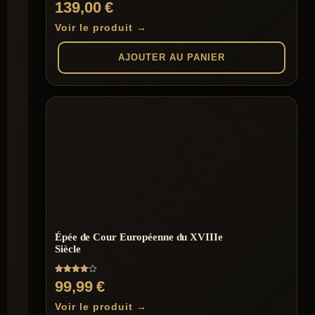
Note
139,00
€
4.00
sur 5
Voir le produit →
AJOUTER AU PANIER
Épée de Cour Européenne du XVIIIe
Siècle
Note
99,99
€
4.00
sur 5
Voir le produit →