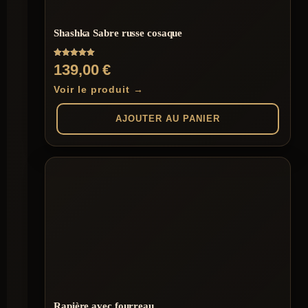
Shashka Sabre russe cosaque
Note
139,00
€
5.00
sur 5
Voir le produit →
AJOUTER AU PANIER
Rapière avec fourreau