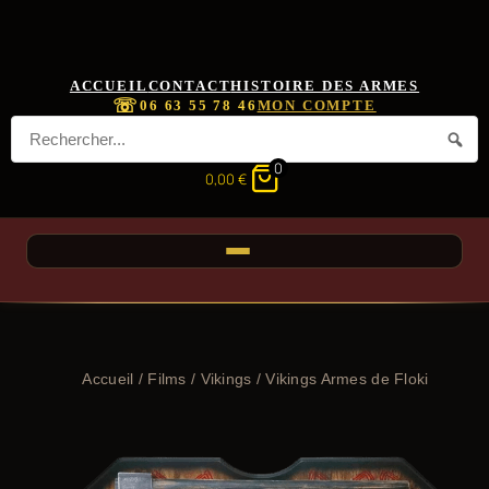
ACCUEIL
CONTACT
HISTOIRE DES ARMES
☏
06 63 55 78 46
MON COMPTE
0
0,00
€
Accueil
/
Films
/
Vikings
/ Vikings Armes de Floki