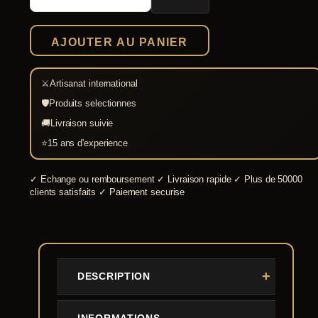
Armes
de
Floki
AJOUTER AU PANIER
⚔
Artisanat international
🛡
Produits selectionnes
🚚
Livraison suivie
⭐
15 ans d'experience
✓
Echange ou remboursement
✓
Livraison rapide
✓
Plus de 50000
clients satisfaits
✓
Paiement securise
DESCRIPTION
INFORMATIONS