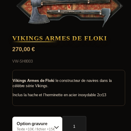
VIKINGS ARMES DE FLOKI
270,00
€
VW-SH8003
Vikings Armes de Floki
le constructeur de navires dans la
célèbre série Vikings.
Inclus la hache et l’herminette en acier inoxydable 2cr13
quantité
Option gravure
de
Vikings
Texte +10€ / fichier +15€