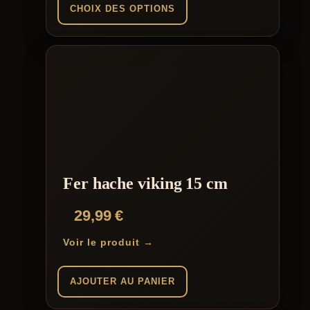
89,00 €
CHOIX DES OPTIONS
à
Ce
104,00 €
produit
a
plusieurs
variations.
Les
options
peuvent
être
choisies
sur
la
Fer hache viking 15 cm
page
du
29,99
€
produit
Voir le produit →
AJOUTER AU PANIER