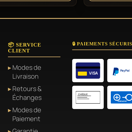
🔒 PAIEMENTS SÉCURI
📦 SERVICE
CLIENT
Modes de
PayPal
VISA
Livraison
Retours &
CHÈQUE
Échanges
VIREMENT
Modes de
Paiement
Garantie