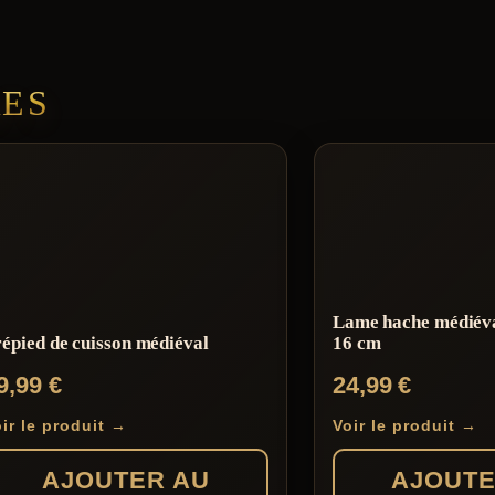
RES
Lame hache médiéva
épied de cuisson médiéval
16 cm
9,99
€
24,99
€
ir le produit →
Voir le produit →
AJOUTER AU
AJOUTE