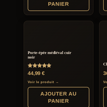
PANIER
Porte-épée médiéval cuir
noir
C
Note
44,99
€
3
5.00
sur 5
Voir le produit →
Vo
AJOUTER AU
PANIER