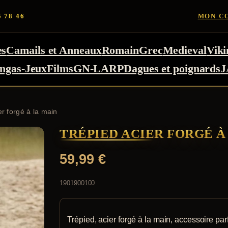
5 78 46
MON C
es
Camails et Anneaux
Romain
Grec
Medieval
Viki
ngas-Jeux
Films
GN-LARP
Dagues et poignards
J
er forgé à la main
TRÉPIED ACIER FORGÉ À
59,99
€
1901900100
Trépied, acier forgé à la main, accessoire parf