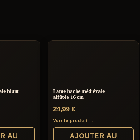
le blunt
Lame hache médiévale
affûtée 16 cm
24,99
€
Voir le produit →
R AU
AJOUTER AU