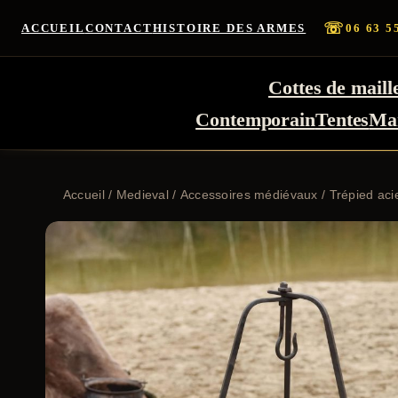
☏
ACCUEIL
CONTACT
HISTOIRE DES ARMES
06 63 5
Cottes de maill
Contemporain
Tentes
Ma
Accueil
/
Medieval
/
Accessoires médiévaux
/ Trépied aci