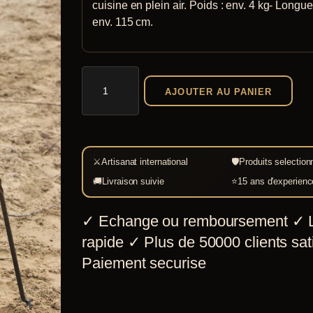
cuisine en plein air. Poids : env. 4 kg- Longue
env. 115 cm.
quantité
AJOUTER AU PANIER
de
Trépied
acier
forgé
⚔
Artisanat international
🛡
Produits selection
à
🚚
Livraison suivie
⭐
15 ans d'experienc
la
✓
Echange ou remboursement
✓
L
main
rapide
✓
Plus de 50000 clients sati
Paiement securise