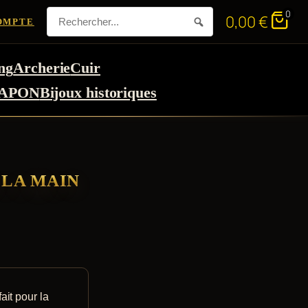
0
0,00
€
OMPTE
ng
Archerie
Cuir
APON
Bijoux historiques
 LA MAIN
ait pour la