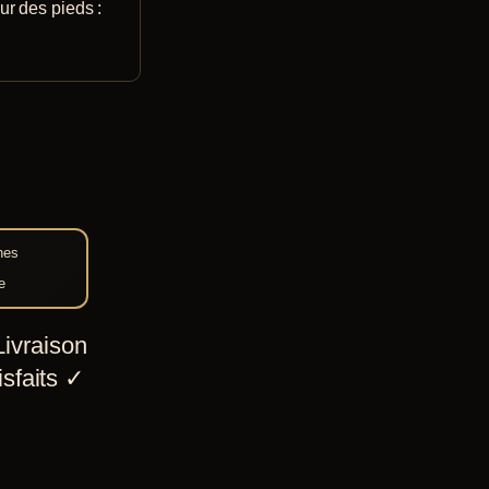
ur des pieds :
nes
e
ivraison
sfaits
✓