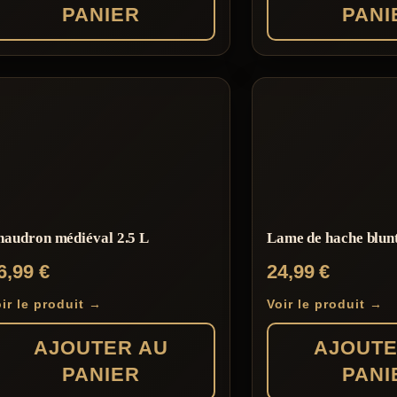
PANIER
PANI
haudron médiéval 2.5 L
Lame de hache blun
6,99
€
24,99
€
ir le produit →
Voir le produit →
AJOUTER AU
AJOUTE
PANIER
PANI