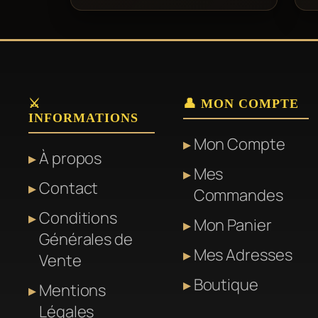
du
du
Ce
produit
pro
pro
a
plu
var
⚔️
👤 MON COMPTE
INFORMATIONS
Le
Mon Compte
opt
À propos
pe
Mes
Contact
êtr
Commandes
cho
Conditions
Mon Panier
sur
Générales de
Mes Adresses
la
Vente
pa
Boutique
Mentions
du
Légales
pro