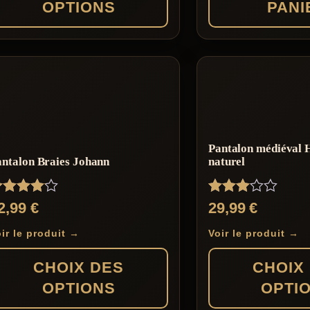
OPTIONS
PANI
duit
sieurs
iations.
Pantalon médiéval 
s
antalon Braies Johann
naturel
ions
uvent
ote
Note
2,99
€
29,99
€
e
.00
3.00
ur 5
sur 5
isies
ir le produit →
Voir le produit →
CHOIX DES
CHOIX
OPTIONS
OPTI
ge