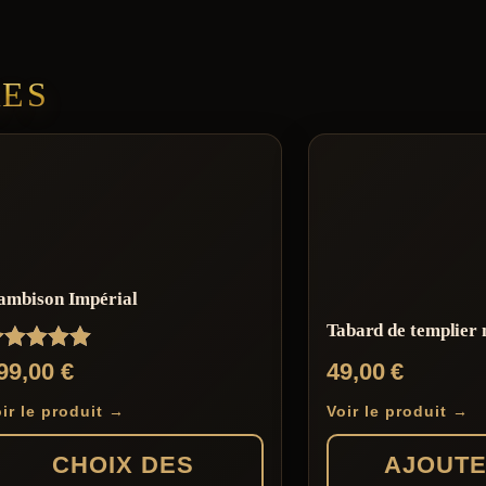
RES
ambison Impérial
Tabard de templier 
ote
99,00
€
49,00
€
.00
ur 5
ir le produit →
Voir le produit →
CHOIX DES
AJOUTE