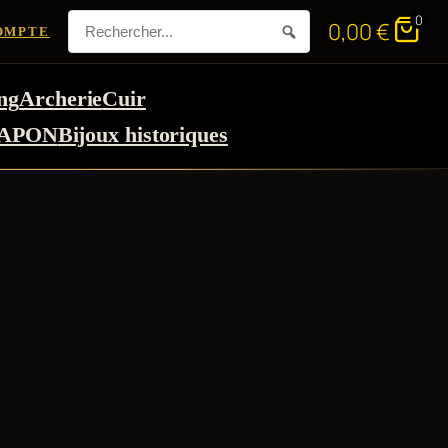
0
0,00
€
OMPTE
ng
Archerie
Cuir
APON
Bijoux historiques