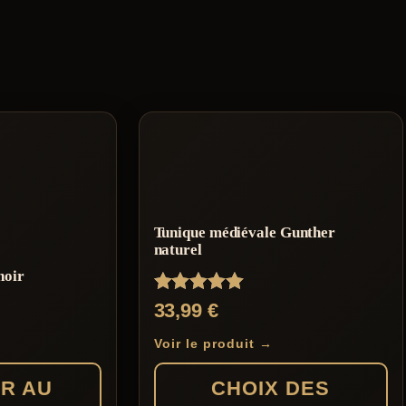
Tunique médiévale Gunther
naturel
noir
Note
33,99
€
5.00
sur 5
Voir le produit →
R AU
CHOIX DES