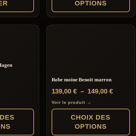
ER
OPTIONS
Ce
produit
a
plusieurs
variations.
Hagen
Les
options
Robe moine Benoit marron
peuvent
Plage
139,00
€
–
149,00
€
être
de
choisies
Voir le produit →
prix :
sur
 DES
CHOIX DES
139,00 
la
ONS
OPTIONS
à
page