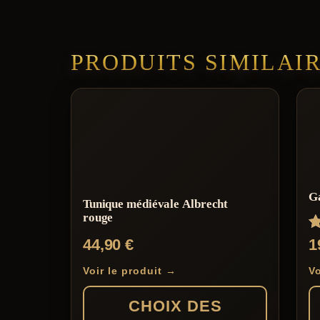
PRODUITS SIMILAI
G
Tunique médiévale Albrecht
rouge
N
44,90
€
1
5
s
Voir le produit →
Vo
CHOIX DES