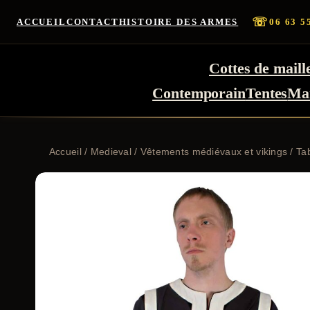
☏
ACCUEIL
CONTACT
HISTOIRE DES ARMES
06 63 5
Cottes de maill
Contemporain
Tentes
Ma
Accueil
/
Medieval
/
Vêtements médiévaux et vikings
/ Ta