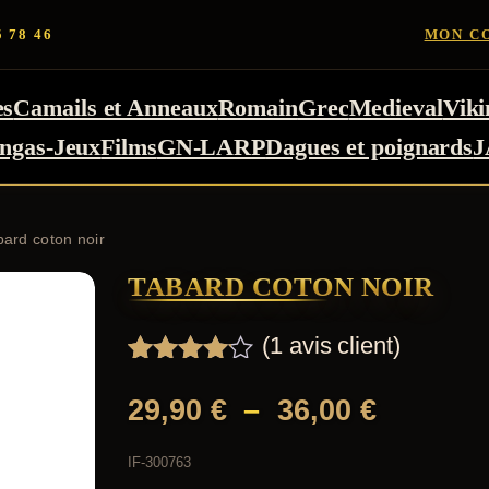
5 78 46
MON C
es
Camails et Anneaux
Romain
Grec
Medieval
Viki
ngas-Jeux
Films
GN-LARP
Dagues et poignards
J
bard coton noir
TABARD COTON NOIR
(
1
avis client)
Noté
1
4.00
Plage
sur 5
29,90
€
–
36,00
€
basé
de
sur
IF-300763
notation