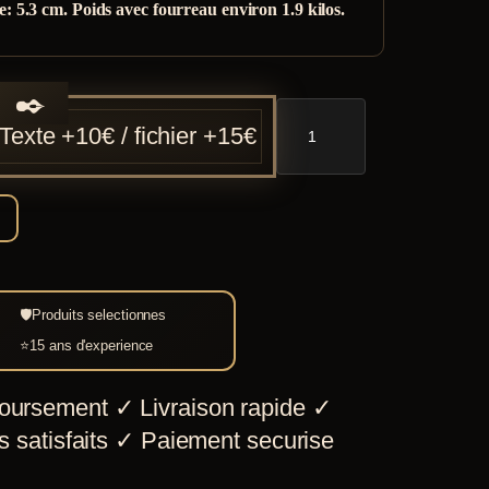
 5.3 cm. Poids avec fourreau environ 1.9 kilos.
quantité
Texte +10€ / fichier +15€
de
Spatha
romaine
IIIe
siècle
🛡
Produits selectionnes
⭐
15 ans d'experience
oursement
✓
Livraison rapide
✓
 satisfaits
✓
Paiement securise