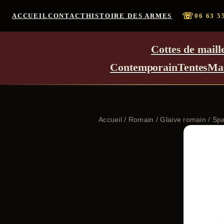
☏
ACCUEIL
CONTACT
HISTOIRE DES ARMES
06 63 5
Cottes de maill
Contemporain
Tentes
Ma
Accueil
/
Romain
/
Glaive romain
/ Spa