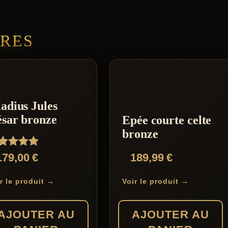
IRES
adius Jules
sar bronze
Epée courte celte
bronze
te
179,00
€
189,99
€
00
r 5
r le produit →
Voir le produit →
AJOUTER AU
AJOUTER AU