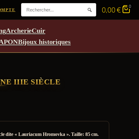
0
0,00
€
OMPTE
ng
Archerie
Cuir
APON
Bijoux historiques
E IIIE SIÈCLE
cle dite « Lauriacum Hromovka ». Taille: 85 cm.