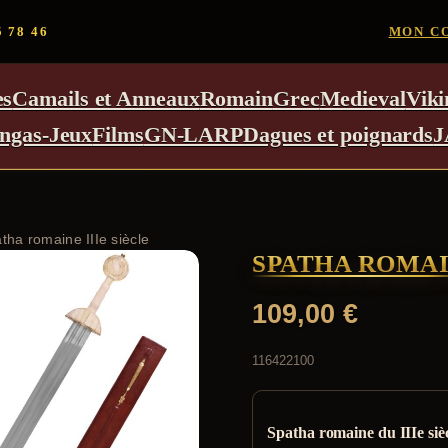
5 78 46
MON C
es
Camails et Anneaux
Romain
Grec
Medieval
Viki
ngas-Jeux
Films
GN-LARP
Dagues et poignards
J
tha romaine IIIe siècle
SPATHA ROMAIN
109,00
€
116422100
Spatha romaine du IIIe siè