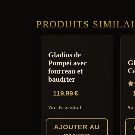
PRODUITS SIMILA
Gladius de
Gl
Pompéi avec
Cé
fourreau et
baudrier
No
119,99
€
5.
su
Voir le produit →
Voi
AJOUTER AU