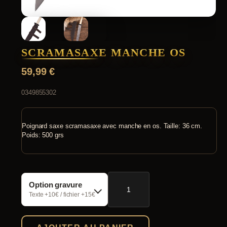
SCRAMASAXE MANCHE OS
59,99
€
0349855302
Poignard saxe scramasaxe avec manche en os. Taille: 36 cm.
Poids: 500 grs
quantité
Option gravure
de
Scramasaxe
Texte +10€ / fichier +15€
manche
os