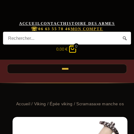
ACCUEIL
CONTACT
HISTOIRE DES ARMES
☏
06 63 55 78 46
MON COMPTE
0
0,00
€
Accueil
/
Viking
/
Épée viking
/ Scramasaxe manche os