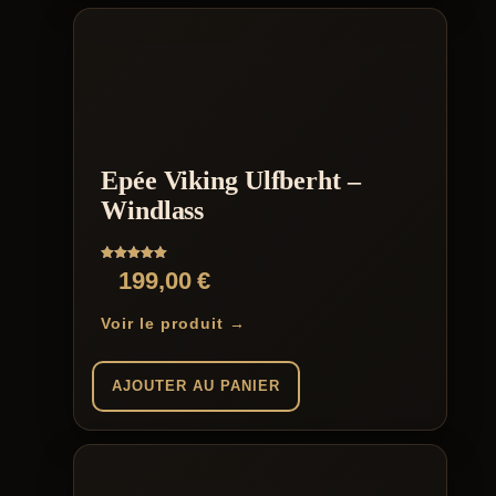
Epée Viking Ulfberht –
Windlass
Note
199,00
€
5.00
sur 5
Voir le produit →
AJOUTER AU PANIER