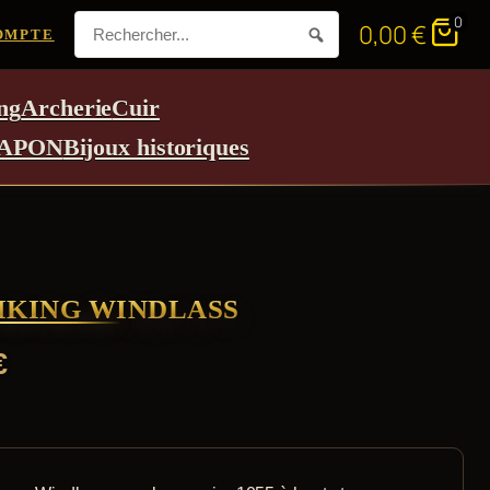
0
0,00
€
OMPTE
ng
Archerie
Cuir
APON
Bijoux historiques
IKING WINDLASS
€