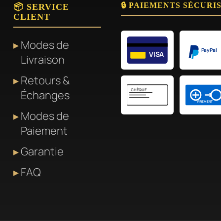
🔒 PAIEMENTS SÉCURI
📦 SERVICE
CLIENT
Modes de
PayPal
VISA
Livraison
Retours &
CHÈQUE
Échanges
VIREMENT
Modes de
Paiement
Garantie
FAQ