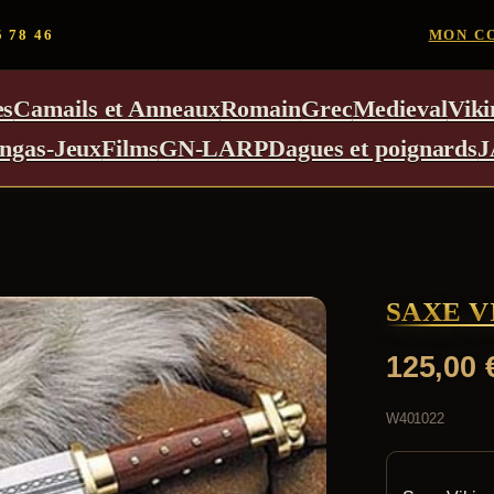
5 78 46
MON C
es
Camails et Anneaux
Romain
Grec
Medieval
Viki
ngas-Jeux
Films
GN-LARP
Dagues et poignards
J
SAXE V
125,00
W401022