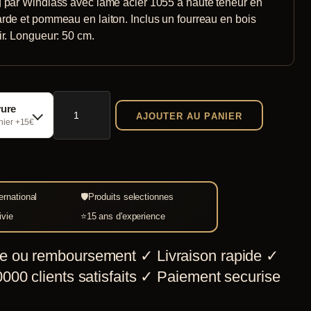
 par Windlass avec lame acier 1055 à haute teneur en
rde et pommeau en laiton. Inclus un fourreau en bois
ir. Longueur: 50 cm.
quantité
vure
AJOUTER AU PANIER
de
chier +15€
Saxe
Viking
Windlass
ernational
🛡
Produits selectionnes
ivie
⭐
15 ans d'experience
e ou remboursement
✓
Livraison rapide
✓
000 clients satisfaits
✓
Paiement securise