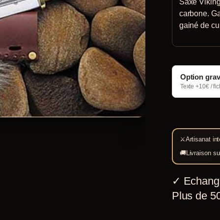
Saxe Viking
carbone. Ga
gainé de cu
Option gra
Texte +10€ / fi
⚔
Artisanat int
🚚
Livraison su
✓
Echang
Plus de 50