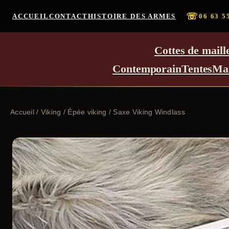
☏
ACCUEIL
CONTACT
HISTOIRE DES ARMES
06 63 5
Cottes de maill
Contemporain
Tentes
Ma
Accueil
/
Viking
/
Épée viking
/ Saxe Viking Windlass