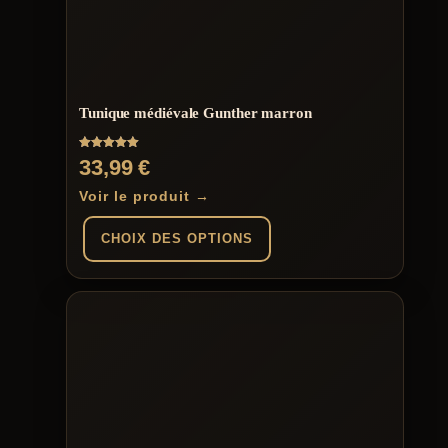
Tunique médiévale Gunther marron
Note
33,99
€
5.00
sur 5
Voir le produit →
CHOIX DES OPTIONS
Ce
produit
a
plusieurs
variations.
Les
options
peuvent
être
choisies