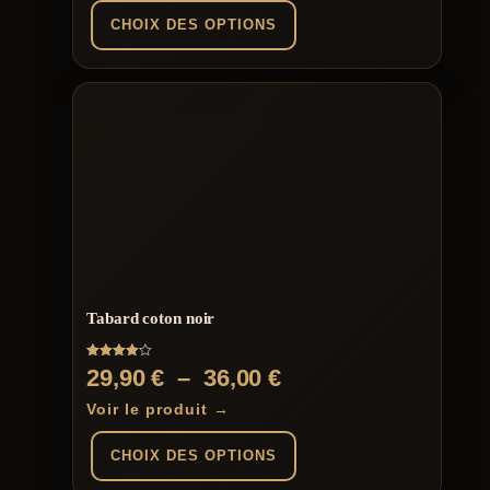
CHOIX DES OPTIONS
Ce
produit
a
plusieurs
variations.
Les
options
peuvent
être
choisies
sur
la
page
Tabard coton noir
du
produit
Note
Plage
29,90
€
–
36,00
€
4.00
sur 5
de
Voir le produit →
prix :
CHOIX DES OPTIONS
29,90 €