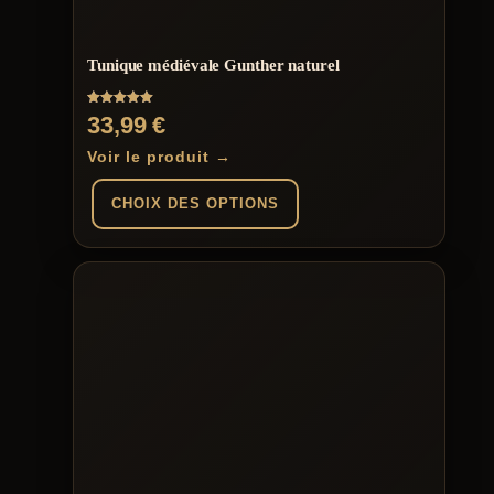
sur
la
page
Tunique médiévale Gunther naturel
du
produit
Note
33,99
€
5.00
sur 5
Voir le produit →
CHOIX DES OPTIONS
Ce
produit
a
plusieurs
variations.
Les
options
peuvent
être
choisies
sur
la
page