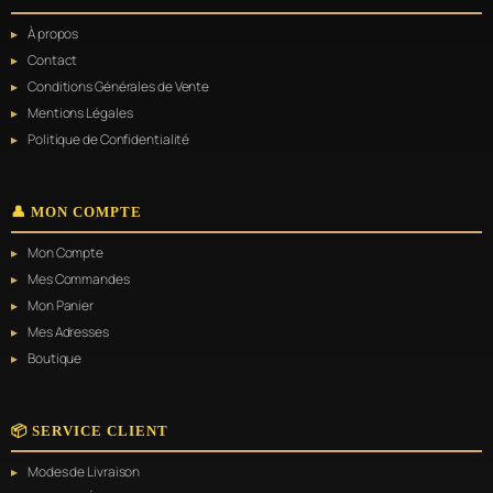
options
À propos
peuvent
être
Contact
choisies
Conditions Générales de Vente
sur
Mentions Légales
la
page
Politique de Confidentialité
du
produit
👤 MON COMPTE
Mon Compte
Mes Commandes
Mon Panier
Mes Adresses
Boutique
📦 SERVICE CLIENT
Modes de Livraison