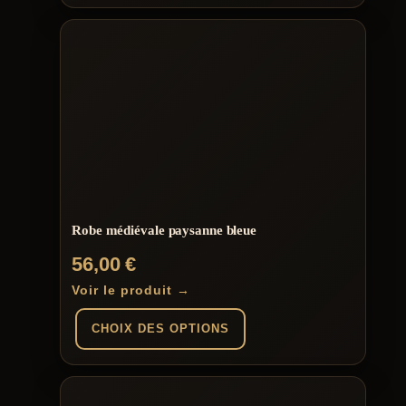
à
Ce
produit
36,00 €
a
plusieurs
variations.
Les
options
peuvent
être
choisies
sur
la
page
du
Robe médiévale paysanne bleue
produit
56,00
€
Voir le produit →
CHOIX DES OPTIONS
Ce
produit
a