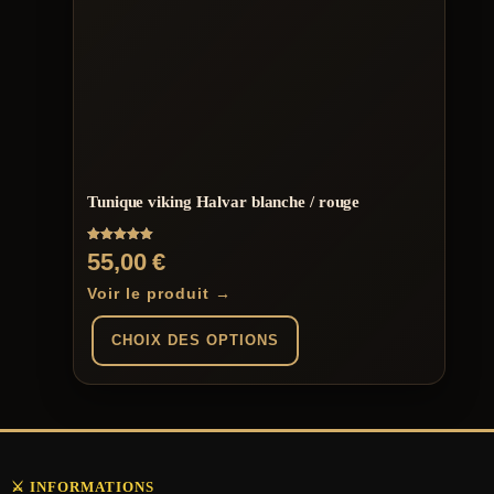
plusieurs
variations.
Les
options
peuvent
être
choisies
sur
la
page
Tunique viking Halvar blanche / rouge
du
produit
Note
55,00
€
5.00
sur 5
Voir le produit →
CHOIX DES OPTIONS
Ce
produit
a
plusieurs
variations.
⚔️ INFORMATIONS
Les