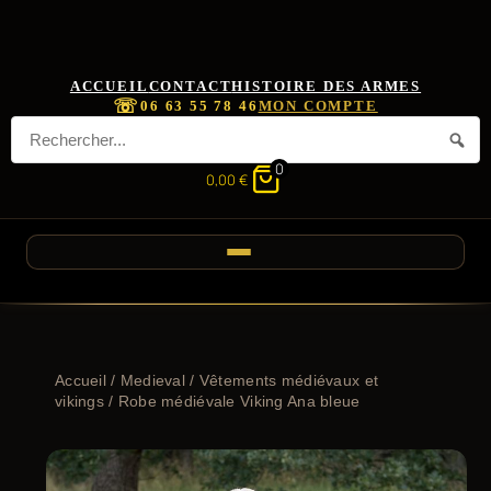
ACCUEIL
CONTACT
HISTOIRE DES ARMES
☏
06 63 55 78 46
MON COMPTE
0
0,00
€
Accueil
/
Medieval
/
Vêtements médiévaux et
vikings
/ Robe médiévale Viking Ana bleue