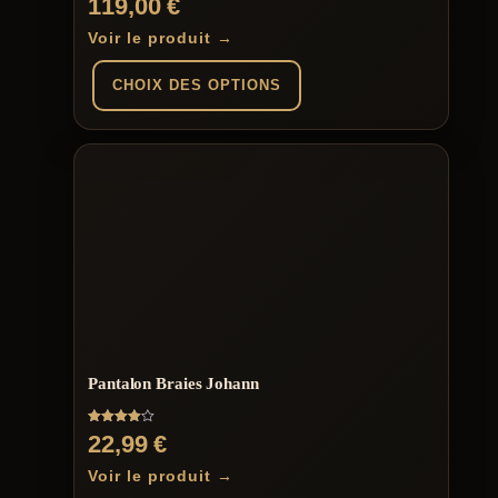
119,00
€
5.00
sur 5
Voir le produit →
CHOIX DES OPTIONS
Ce
produit
a
plusieurs
variations.
Les
options
peuvent
être
choisies
sur
la
page
Pantalon Braies Johann
du
produit
Note
22,99
€
4.00
sur 5
Voir le produit →