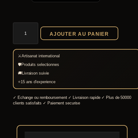
quantité
de
AJOUTER AU PANIER
Robe
médiévale
Viking
Ana
⚔
Artisanat international
bleue
🛡
Produits selectionnes
🚚
Livraison suivie
⭐
15 ans d'experience
✓
Echange ou remboursement
✓
Livraison rapide
✓
Plus de 50000
clients satisfaits
✓
Paiement securise