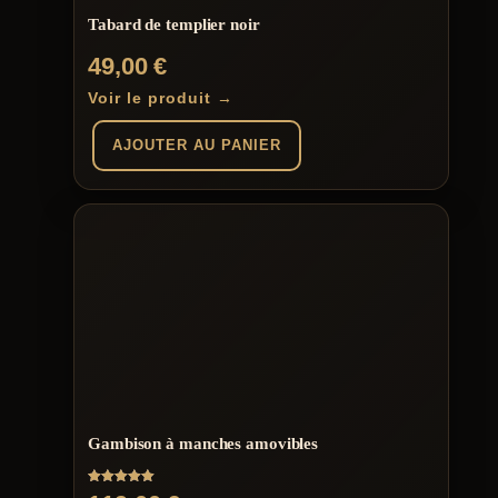
du
Tabard de templier noir
produit
49,00
€
Voir le produit →
AJOUTER AU PANIER
Gambison à manches amovibles
Note