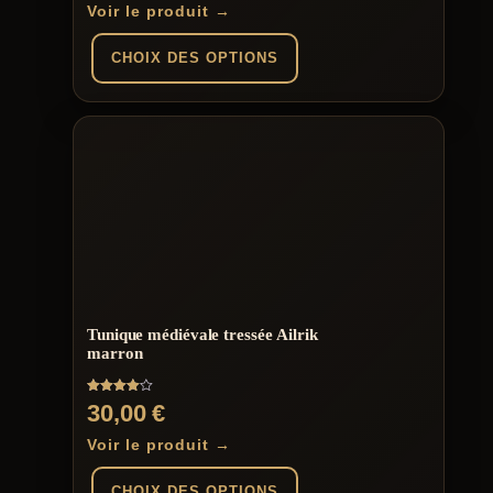
Voir le produit →
CHOIX DES OPTIONS
Ce
produit
a
plusieurs
variations.
Les
options
peuvent
être
choisies
sur
la
Tunique médiévale tressée Ailrik
page
marron
du
produit
Note
30,00
€
4.00
sur 5
Voir le produit →
CHOIX DES OPTIONS