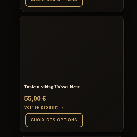
Ce
produit
a
plusieurs
variations.
Les
options
peuvent
être
choisies
sur
la
page
du
Tunique viking Halvar bleue
produit
55,00
€
Voir le produit →
CHOIX DES OPTIONS
Ce