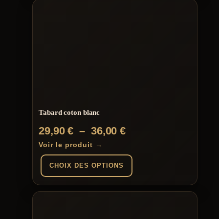
produit
a
plusieurs
variations.
Les
options
peuvent
être
choisies
sur
la
page
du
Tabard coton blanc
produit
Plage
29,90
€
–
36,00
€
de
Voir le produit →
prix :
CHOIX DES OPTIONS
29,90 €
à
Ce
produit
36,00 €
a
plusieurs