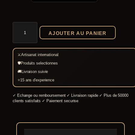
quantité
de
AJOUTER AU PANIER
Robe
médiévale
Finna
en
⚔
Artisanat international
lin
bleue
🛡
Produits selectionnes
🚚
Livraison suivie
⭐
15 ans d'experience
✓
Echange ou remboursement
✓
Livraison rapide
✓
Plus de 50000
clients satisfaits
✓
Paiement securise