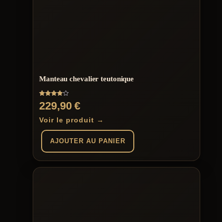
variations.
Les
options
peuvent
être
choisies
sur
la
page
Manteau chevalier teutonique
du
produit
Note
229,90
€
4.00
sur 5
Voir le produit →
AJOUTER AU PANIER