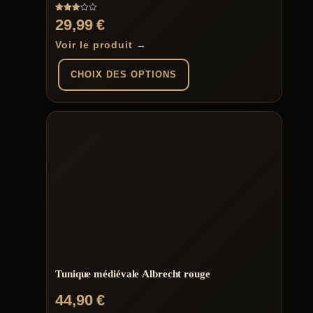
Note
29,99
€
3.00
sur 5
Voir le produit →
CHOIX DES OPTIONS
Ce
produit
a
plusieurs
variations.
Les
options
peuvent
être
choisies
sur
la
page
du
Tunique médiévale Albrecht rouge
produit
44,90
€