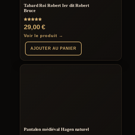
Tabard Roi Robert Ier dit Robert
Bruce
Note
29,00
€
5.00
sur 5
Voir le produit →
AJOUTER AU PANIER
Pantalon médiéval Hagen naturel