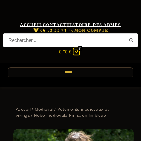
ACCUEIL
CONTACT
HISTOIRE DES ARMES
☏
06 63 55 78 46
MON COMPTE
0
0,00
€
Accueil
/
Medieval
/
Vêtements médiévaux et
vikings
/ Robe médiévale Finna en lin bleue