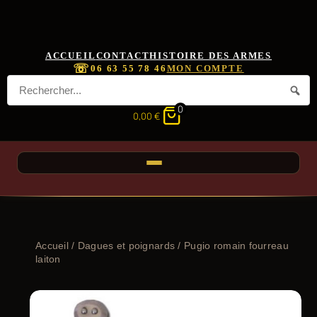
ACCUEIL
CONTACT
HISTOIRE DES ARMES
☏
06 63 55 78 46
MON COMPTE
0
0,00
€
Accueil
/
Dagues et poignards
/ Pugio romain fourreau
laiton