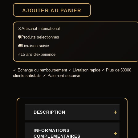
fourreau
laiton
AJOUTER AU PANIER
⚔
Artisanat international
🛡
Produits selectionnes
🚚
Livraison suivie
⭐
15 ans d'experience
✓
Echange ou remboursement
✓
Livraison rapide
✓
Plus de 50000
clients satisfaits
✓
Paiement securise
DESCRIPTION
INFORMATIONS
COMPLÉMENTAIRES