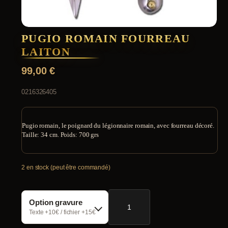
PUGIO ROMAIN FOURREAU
LAITON
99,00
€
0216326405
Pugio romain, le poignard du légionnaire romain, avec fourreau décoré.
Taille: 34 cm. Poids: 700 grs
2 en stock (peut être commandé)
quantité
Option gravure
de
Pugio
Texte +10€ / fichier +15€
romain