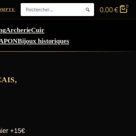
0
0,00
€
OMPTE
ng
Archerie
Cuir
APON
Bijoux historiques
AIS,
hier +15€