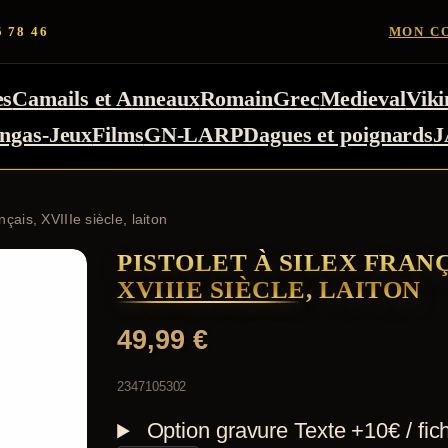
5 78 46
MON C
es
Camails et Anneaux
Romain
Grec
Medieval
Viki
ngas-Jeux
Films
GN-LARP
Dagues et poignards
J
ançais, XVIIIe siècle, laiton
PISTOLET À SILEX FRANÇ
XVIIIE SIÈCLE, LAITON
49,99
€
2347105302
Option gravure
Texte +10€ / fic