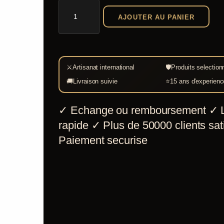
quantité
AJOUTER AU PANIER
de
Pistolet
à
silex
⚔
Artisanat international
🛡
Produits selection
français,
🚚
Livraison suivie
⭐
15 ans d'experienc
XVIIIe
✓
Echange ou remboursement
✓
L
siècle,
rapide
✓
Plus de 50000 clients sati
laiton
Paiement securise