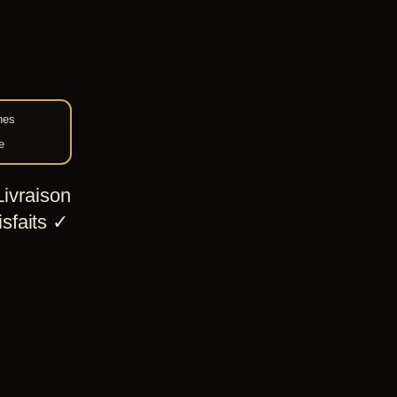
nes
e
ivraison
sfaits
✓