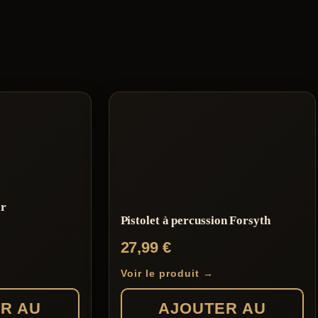
er
Pistolet à percussion Forsyth
27,99
€
Voir le produit →
R AU
AJOUTER AU