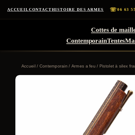
☏
ACCUEIL
CONTACT
HISTOIRE DES ARMES
06 63 5
Cottes de maill
Contemporain
Tentes
Ma
Accueil
/
Contemporain
/
Armes a feu
/ Pistolet à silex fr