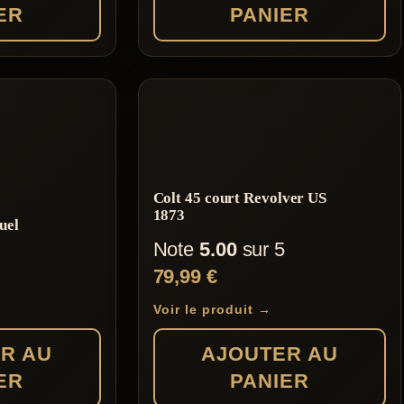
ER
PANIER
Colt 45 court Revolver US
1873
duel
Note
5.00
sur 5
79,99
€
Voir le produit →
R AU
AJOUTER AU
ER
PANIER