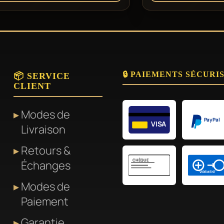
🔒 PAIEMENTS SÉCURI
📦 SERVICE
CLIENT
Modes de
PayPal
VISA
Livraison
Retours &
CHÈQUE
Échanges
VIREMENT
Modes de
Paiement
Garantie