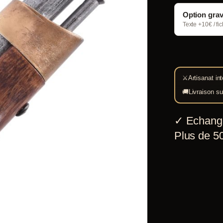
Option gra
Texte +10€ / fi
⚔
Artisanat int
🚚
Livraison su
✓
Echang
Plus de 50