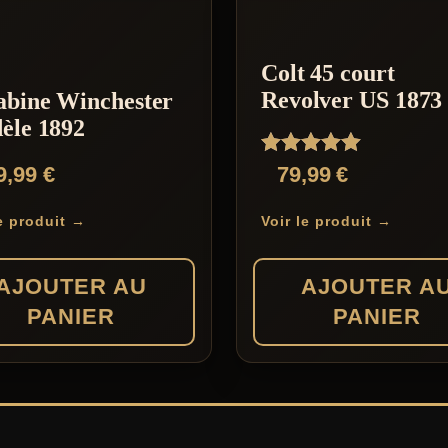
Colt 45 court
Revolver US 1873
abine Winchester
èle 1892
Note
9,99
€
79,99
€
5.00
sur 5
le produit →
Voir le produit →
AJOUTER AU
AJOUTER A
PANIER
PANIER