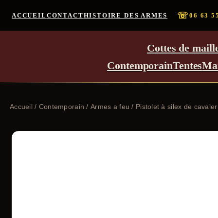
☏
ACCUEIL
CONTACT
HISTOIRE DES ARMES
06 63 5
Cottes de maill
Contemporain
Tentes
Ma
Accueil
/
Contemporain
/
Armes a feu
/ Pistolet à silex de cavaler