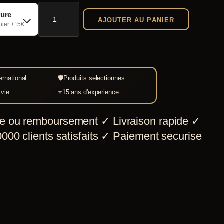
quantité
vure
AJOUTER AU PANIER
de
chier +15€
Pistolet
à
silex
ernational
🛡
Produits selectionnes
de
ivie
⭐
15 ans d'experience
cavalerie
française,
e ou remboursement
✓
Livraison rapide
✓
XIXe
000 clients satisfaits
✓
Paiement securise
siècle