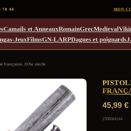
5 78 46
MON C
es
Camails et Anneaux
Romain
Grec
Medieval
Viki
ngas-Jeux
Films
GN-LARP
Dagues et poignards
J
ie française, XIXe siècle
PISTOL
FRANÇA
45,99
€
2306064144