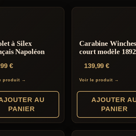
olet à Silex
Carabine Winches
nçais Napoléon
court modèle 189
,99
€
139,99
€
le produit →
Voir le produit →
AJOUTER AU
AJOUTER A
PANIER
PANIER