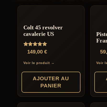
Colt 45 revolver
cavalerie US
Pist
Fra
Note
149,00
€
59
5.00
sur 5
Voir le produit →
Voir 
AJOUTER AU
PANIER