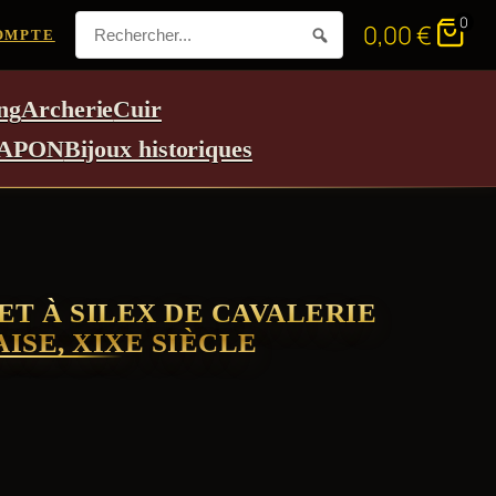
0
0,00
€
OMPTE
ng
Archerie
Cuir
APON
Bijoux historiques
ET À SILEX DE CAVALERIE
ISE, XIXE SIÈCLE