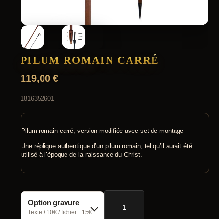
PILUM ROMAIN CARRÉ
119,00
€
1816352601
Pilum romain carré, version modifiée avec set de montage
Une réplique authentique d’un pilum romain, tel qu’il aurait été
utilisé à l’époque de la naissance du Christ.
quantité
Option gravure
de
Pilum
Texte +10€ / fichier +15€