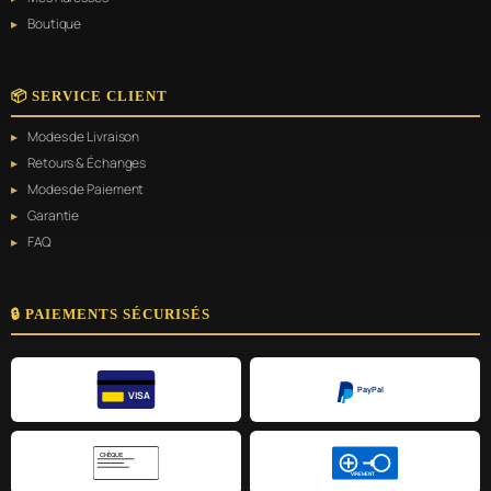
Boutique
📦 SERVICE CLIENT
Modes de Livraison
Retours & Échanges
Modes de Paiement
Garantie
FAQ
🔒 PAIEMENTS SÉCURISÉS
PayPal
VISA
CHÈQUE
VIREMENT