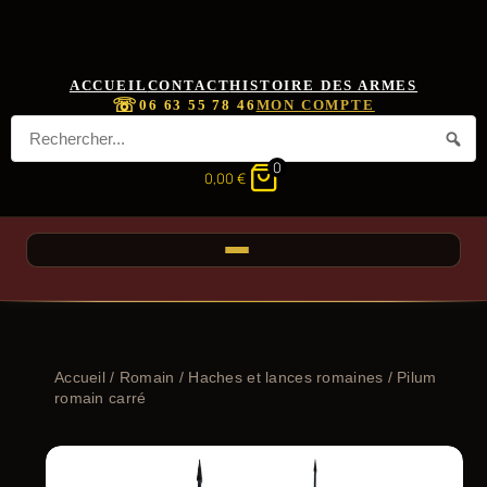
ACCUEIL
CONTACT
HISTOIRE DES ARMES
☏
06 63 55 78 46
MON COMPTE
0
0,00
€
Accueil
/
Romain
/
Haches et lances romaines
/ Pilum
romain carré