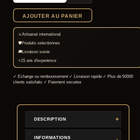
romain
carré
AJOUTER AU PANIER
⚔
Artisanat international
🛡
Produits selectionnes
🚚
Livraison suivie
⭐
15 ans d'experience
✓
Echange ou remboursement
✓
Livraison rapide
✓
Plus de 50000
clients satisfaits
✓
Paiement securise
DESCRIPTION
INFORMATIONS