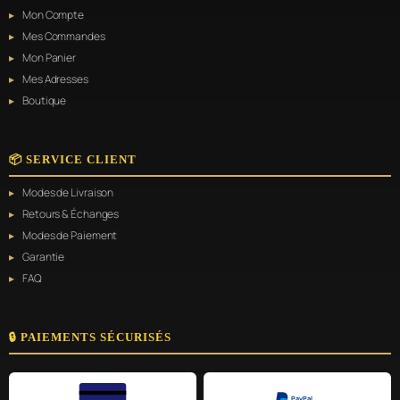
Mon Compte
Mes Commandes
Mon Panier
Mes Adresses
Boutique
📦 SERVICE CLIENT
Modes de Livraison
Retours & Échanges
Modes de Paiement
Garantie
FAQ
🔒 PAIEMENTS SÉCURISÉS
PayPal