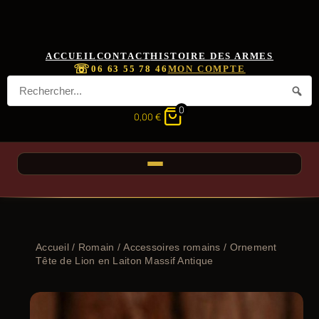
ACCUEIL
CONTACT
HISTOIRE DES ARMES
☏
06 63 55 78 46
MON COMPTE
0
0,00
€
Accueil
/
Romain
/
Accessoires romains
/ Ornement
Tête de Lion en Laiton Massif Antique