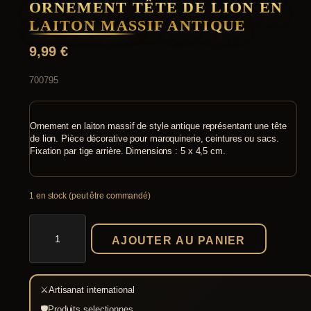
ORNEMENT TÊTE DE LION EN
LAITON MASSIF ANTIQUE
9,99
€
700795
Ornement en laiton massif de style antique représentant une tête
de lion. Pièce décorative pour maroquinerie, ceintures ou sacs.
Fixation par tige arrière. Dimensions : 5 x 4,5 cm.
1 en stock (peut être commandé)
quantité
de
AJOUTER AU PANIER
Ornement
Tête
de
Lion
⚔
Artisanat international
en
Laiton
🛡
Produits selectionnes