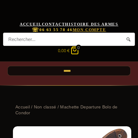
ACCUEIL
CONTACT
HISTOIRE DES ARMES
☏
06 63 55 78 46
MON COMPTE
0
0,00
€
Accueil
/
Non classé
/ Machette Departure Bolo de
Condor