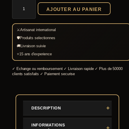
quantité
de
AJOUTER AU PANIER
Machette
Departure
Bolo
de
⚔
Artisanat international
Condor
🛡
Produits selectionnes
🚚
Livraison suivie
⭐
15 ans d'experience
✓
Echange ou remboursement
✓
Livraison rapide
✓
Plus de 50000
clients satisfaits
✓
Paiement securise
DESCRIPTION
INFORMATIONS