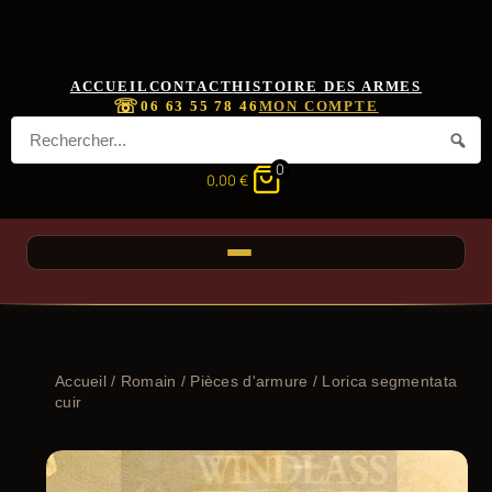
ACCUEIL
CONTACT
HISTOIRE DES ARMES
☏
06 63 55 78 46
MON COMPTE
0
0,00
€
Accueil
/
Romain
/
Pièces d'armure
/ Lorica segmentata
cuir