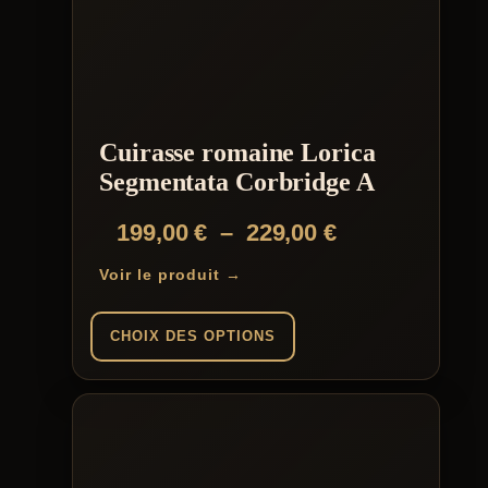
Cuirasse romaine Lorica
Segmentata Corbridge A
Plage
199,00
€
–
229,00
€
de
Voir le produit →
prix :
199,00 €
CHOIX DES OPTIONS
à
Ce
229,00 €
produit
a
plusieurs
variations.
Les