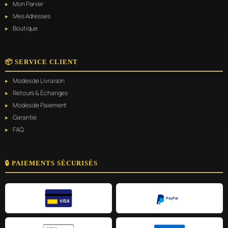
Mon Panier
Mes Adresses
Boutique
📦 SERVICE CLIENT
Modes de Livraison
Retours & Échanges
Modes de Paiement
Garantie
FAQ
🔒 PAIEMENTS SÉCURISÉS
PayPal
VISA