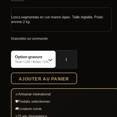
Lorica segmentata en cuir marron épais. Taille réglable. Poids:
environ 2 kg
Disponible sur commande
quantité
Option gravure
de
Lorica
Texte +10€ / fichier +15€
segmentata
cuir
AJOUTER AU PANIER
⚔
Artisanat international
🛡
Produits selectionnes
🚚
Livraison suivie
⭐
15 ans d'experience