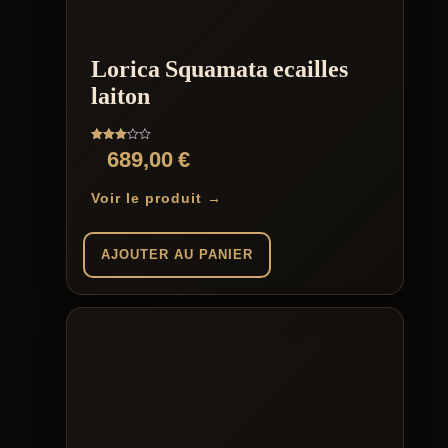
options
peuvent
être
Lorica Squamata ecailles
choisies
sur
laiton
la
page
du
Note
689,00
€
produit
3.00
sur 5
Voir le produit →
AJOUTER AU PANIER