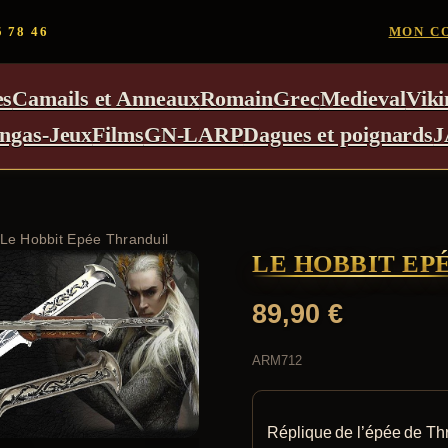
5 78 46
MON C
es
Camails et Anneaux
Romain
Grec
Medieval
Viki
ngas-Jeux
Films
GN-LARP
Dagues et poignards
J
 Le Hobbit Epée Thranduil
LE HOBBIT EP
89,90
€
ARM712
Réplique de l’épée de Thr