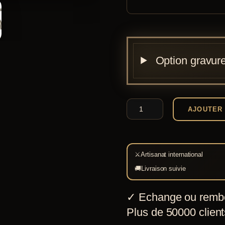
Option gravur
quantité
AJOUTER 
de
Le
Hobbit
⚔
Artisanat international
Epée
🚚
Livraison suivie
Thranduil
✓
Echange ou remb
Plus de 50000 clients