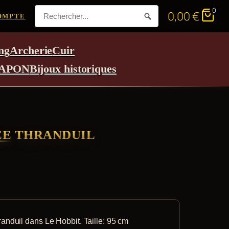
0
0,00
€
OMPTE
ng
Archerie
Cuir
APON
Bijoux historiques
ÉE THRANDUIL
anduil dans Le Hobbit. Taille: 95 cm