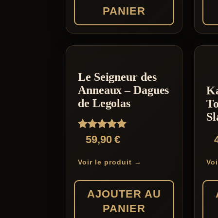
PANIER
Le Seigneur des
Anneaux – Dagues
Ka
de Legolas
T
Sl
Note
59,90
€
5.00
sur 5
Voir le produit →
Voi
AJOUTER AU
PANIER