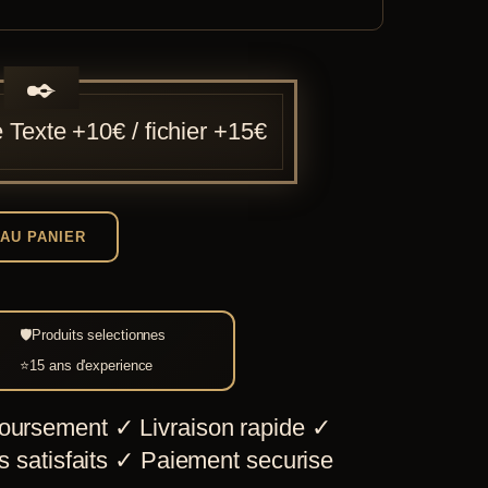
e
Texte +10€ / fichier +15€
AU PANIER
🛡
Produits selectionnes
⭐
15 ans d'experience
oursement
✓
Livraison rapide
✓
 satisfaits
✓
Paiement securise