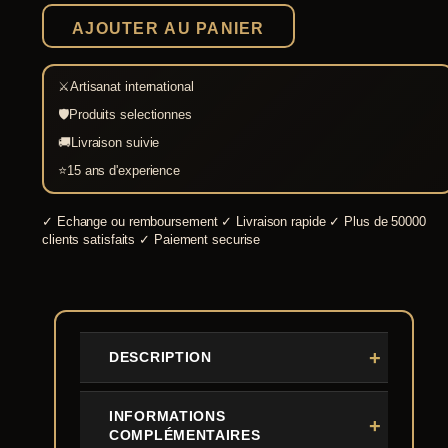
de
AJOUTER AU PANIER
combat
15.5
cm
⚔
Artisanat international
🛡
Produits selectionnes
🚚
Livraison suivie
⭐
15 ans d'experience
✓
Echange ou remboursement
✓
Livraison rapide
✓
Plus de 50000
clients satisfaits
✓
Paiement securise
DESCRIPTION
INFORMATIONS
COMPLÉMENTAIRES