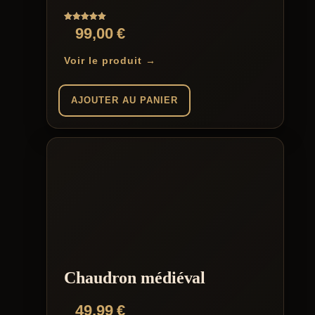
Note
99,00
€
5.00
sur 5
Voir le produit →
AJOUTER AU PANIER
Chaudron médiéval
49,99
€