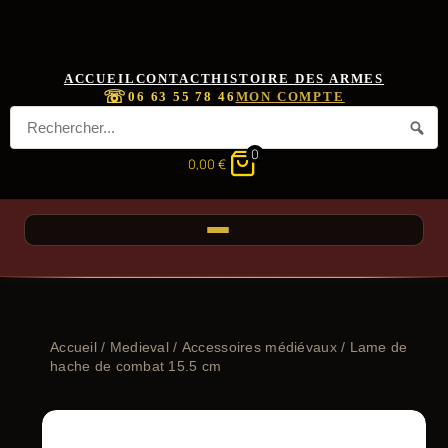
ACCUEIL
CONTACT
HISTOIRE DES ARMES
☏
06 63 55 78 46
MON COMPTE
0
0,00
€
Accueil
/
Medieval
/
Accessoires médiévaux
/ Lame de
hache de combat 15.5 cm