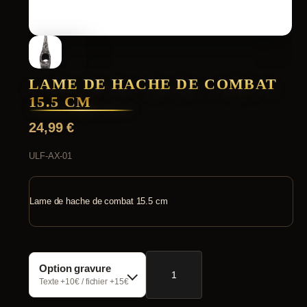
LAME DE HACHE DE COMBAT
15.5 CM
24,99
€
ULF-AX-01
Lame de hache de combat 15.5 cm
quantité
Option gravure
de
Lame
Texte +10€ / fichier +15€
de
hache